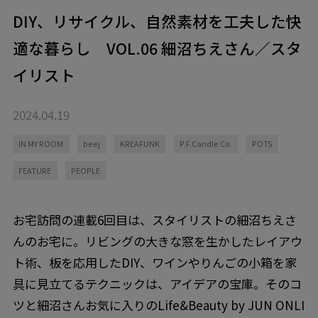
DIY、リサイクル、自然素材を工夫した快
適な暮らし VOL.06 細沼ちえさん／スタ
イリスト
2024.04.19
IN MY ROOM
beej
KREAFUNK
P.F.Candle Co.
POTS
FEATURE
PEOPLE
お宅訪問の連載6回目は、スタイリストの細沼ちえさ
んのお宅に。リビングの大きな窓を生かしたレイアウ
ト術、板を応用したDIY、ワインやりんごの小箱を家
具に見立てるテクニックは、アイデアの宝庫。そのコ
ツと細沼さんお気に入りのLife&Beauty by JUN ONLI