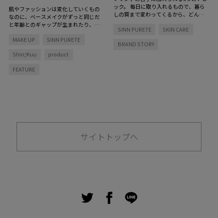
ック。
毎日に取り入れるもので、暮ら
肌やファッションは変化していくもの
しの質まで変わってくるから、どんな
なのに、ベースメイクがずっと同じだ
想いで生まれ、何にこだわっているの
と年齢とのギャップが生まれたり、な
SINN PURETE
SKIN CARE
か、そのストーリーにも耳を傾けたい
んだか垢抜けない印象に。肌悩みを重
MAKE UP
SINN PURETE
ねて隠すのではなく、艶やカラーを操
BRAND STORY
って、素肌っぽさを残す整え方こそ大
Shin;Kuu
product
人に似合う洗練肌。肌に優しい3ブラン
ドを使って、今っぽい空気をまとった
FEATURE
ベースメイク作りをレッスン！
サイトトップへ