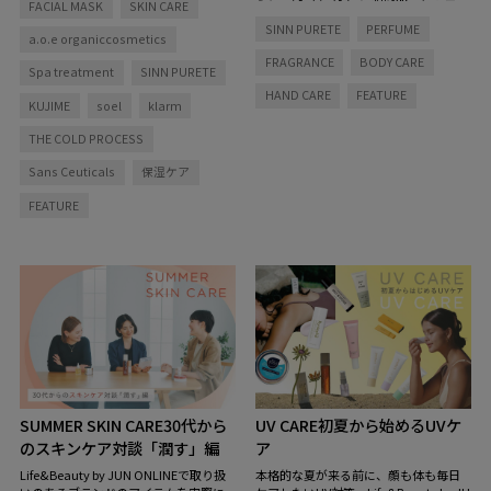
FACIAL MASK
SKIN CARE
効果が感じられるパックは、ズボラさ
ー。香りの力で感情や思考をポジティ
んこそ試してほしい美肌への近道。集
SINN PURETE
PERFUME
ブに導きエンパワーメントしてくれ
a.o.e organiccosmetics
中ケアからデイリーユースまで、それ
る、シンピュルテらしさ全開なニュー
ぞれの肌悩みやニーズにマッチするパ
FRAGRANCE
BODY CARE
カマーアイテムをご紹介します。
Spa treatment
SINN PURETE
ックを紹介します。
HAND CARE
FEATURE
KUJIME
soel
klarm
THE COLD PROCESS
Sans Ceuticals
保湿ケア
FEATURE
SUMMER SKIN CARE
30代から
UV CARE
初夏から始めるUVケ
のスキンケア対談「潤す」編
ア
Life&Beauty by JUN ONLINEで取り扱
本格的な夏が来る前に、顔も体も毎日