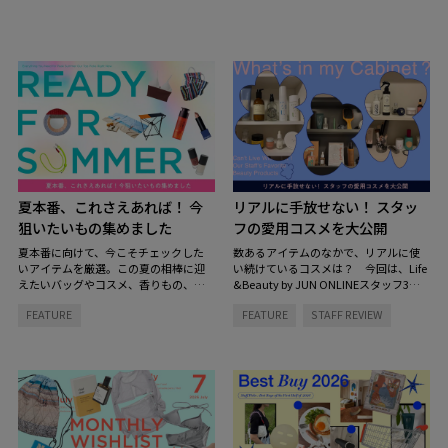
夏本番、これさえあれば！ 今
リアルに手放せない！ スタッ
狙いたいもの集めました
フの愛用コスメを大公開
夏本番に向けて、今こそチェックした
数あるアイテムのなかで、リアルに使
いアイテムを厳選。この夏の相棒に迎
い続けているコスメは？ 今回は、Life
えたいバッグやコスメ、香りもの、イ
&Beauty by JUN ONLINEスタッフ3名
ンテリアまで、見逃せないラインナッ
のコスメキャビネットの中を拝見。ス
FEATURE
FEATURE
STAFF REVIEW
プをご紹介します。
キンケアからヘアケアまで、毎日の定
番になっているお気に入りをご紹介し
ます。