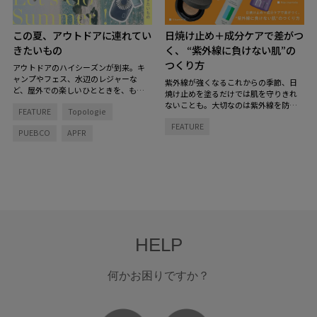
この夏、アウトドアに連れてい
日焼け止め＋成分ケアで差がつ
きたいもの
く、 “紫外線に負けない肌”の
つくり方
アウトドアのハイシーズンが到来。キ
ャンプやフェス、水辺のレジャーな
紫外線が強くなるこれからの季節、日
ど、屋外での楽しいひとときを、もっ
焼け止めを塗るだけでは肌を守りきれ
と快適で特別にしてくれるグッズを揃
ないことも。大切なのは紫外線を防ぐ
FEATURE
Topologie
えました。
とっておきのアイテムを持
こと、そして肌そのもののコンディシ
ち物リストに加えて、夏を楽しむ準備
FEATURE
ョンを整えること。
「紫外線をブロッ
PUEBCO
APFR
を！
クする肌支度」と「お疲れ肌をリセッ
トする回復タイム」のダブルのアプロ
ーチで、紫外線に負けない肌づくりを
始めてみませんか？
HELP
何かお困りですか？