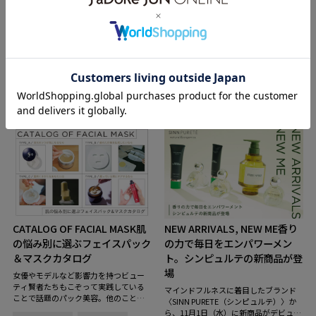
Herbivore Botanicals
molvany
DAMDAM
KUJIME
SINN PURETE
SINN PURETE
FEATURE
soel
DAMDAM
a.o.e organiccosmetics
FEATURE
CATALOG OF FACIAL MASK
肌
NEW ARRIVALS, NEW ME
香り
の悩み別に選ぶフェイスパック
の力で毎日をエンパワーメン
＆マスクカタログ
ト。シンピュルテの新商品が登
場
女優やモデルなど影響力を持つビュー
ティ賢者たちもこぞって実践している
マインドフルネスに着目したブランド
ことで話題のパック美容。他のことを
〈SINN PURETE（シンピュルテ）〉か
しながらスキンケアができ、なおかつ
ら、11月1日（水）に新商品がデビュ