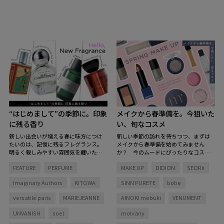
“はじめまして”の季節に。印象
メイクから春準備を。今狙いた
に残る香り
い、旬なコスメ
新しい出会いが増える春に味方につけ
新しい季節の訪れを待ちつつ、まずは
たいのは、記憶に残るフレグランス。
メイクから春準備を始めてみません
明るく親しみやすい雰囲気を纏いたい
か？ 今のムードにぴったりなコスメ
日も、さりげない上品さや落ち着きを
を取り入れたメイクをご提案します。
FEATURE
PERFUME
MAKE UP
DIDION
SEORii
演出したい日も。なりたい印象を後押
ししてくれる香りを集めました。
Imaginary Authors
KITOWA
SINN PURETE
bobe
versatile paris
MARIEJEANNE
AINOKI mebuki
VENUMENT
UNVANISH
soel
molvany