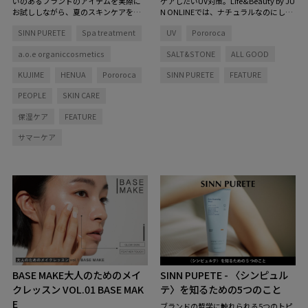
いのあるブランドのアイテムを実際に
ケアしたいUV対策。Life&Beauty by JU
お試ししながら、夏のスキンケアを考
N ONLINEでは、ナチュラルなのにしっ
える対談の第二回目のテーマは「潤
かり頼れる、優秀UVケアアイテムが豊
SINN PURETE
Spa treatment
UV
Pororoca
す」。美容に詳しい3人のビューティ賢
富にラインナップしています。こまめ
者たちが、保湿におけるこだわりポイ
にUV対策をすることは、健康的で美し
a.o.e organiccosmetics
SALT&STONE
ALL GOOD
ントやアイテムを通じた新発見を話し
い肌をキープするにはとても大切。特
合いました。まるで一緒に女子会をし
に日差しをたくさん浴びた日には、肌
KUJIME
HENUA
Pororoca
SINN PURETE
FEATURE
ているような気分になれる口コミ座談
に優しいアイテムでアフターケアも忘
会をぜひチェックしてみてください。
れずに。また、夏の時期に活躍するデ
PEOPLE
SKIN CARE
オドラントアイテムもご紹介します。
保湿ケア
FEATURE
サマーケア
BASE MAKE
大人のためのメイ
SINN PUPETE
- 〈シンピュル
クレッスン VOL.01 BASE MAK
テ〉を知るための5つのこと
E
ブランドの哲学に触れられる5つのトピ