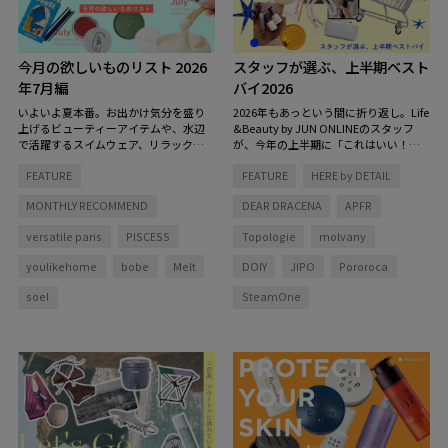
今月の欲しいものリスト 2026
スタッフが選ぶ、上半期ベスト
年7月編
バイ2026
いよいよ夏本番。お出かけ気分を盛り
2026年もあっという間に折り返し。Life
上げるビューティーアイテムや、水辺
&Beauty by JUN ONLINEのスタッフ
で活躍するスイムウェア、リラックス
が、今年の上半期に「これはいい！」
タイムを彩る香りなど、この夏をもっ
と心から思った愛用品をピックアップ
FEATURE
FEATURE
HERE by DETAIL
と心地よく、自分らしく過ごすための
しました。
アイテムを集めました。
MONTHLY RECOMMEND
DEAR DRACENA
APFR
versatile paris
PISCESS
Topologie
molvany
youlikehome
bobe
Melt
DOIY
JIPO
Pororoca
soel
SteamOne