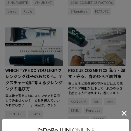
SINN PURETE
VENUMENT
1948- COSMETICS FACTORY.
Vyrao
RboW
7Nanatural
FEATURE
WHICH TYPE DO YOU LIKE?
ク
RESCUE COSMETICS
洗う・潤
レンジング迷子のあなたへ。テ
す・守る、春のゆらぎ肌対策
クスチャー別に考えるクレンジ
春になると紫外線や花粉などにより肌
ングの選び方
のバリア機能が低下して、肌のゆらぎ
を感じる人が増えます。春のスキンケ
夏本番を迎える前にスキンケアを見直
アは皮膚のバリア機能を保つことに意
してみませんか？ どれを選んでいい
SKIN CARE
TAU
soel
識を向けて、「刺激を与えない」「肌
かわからない……。今回は、クレンジ
を乾燥させない」ことが大切です。洗
ング迷子のために洗浄力も肌効果も違
SENN
Pororoca
う、潤す、守るというスキンケアステ
SKIN CARE
CLAYD
う4タイプ8種類のクレンジングをご紹
ップにおいて、この時期にぴったりの
介。マッチするアイテムを見つけてみ
longleage
SEORii
アイテムをセレクトしました。
AINOKI mebuki
て。
KUJIME
URB APOTHECARY