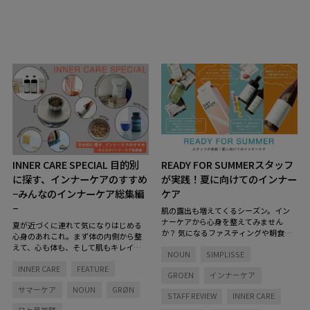
INNER CARE SPECIAL
目的別
READY FOR SUMMER
スタッフ
に探す、インナーケアのすすめ
が実践！夏に向けてのインナー
−みんなのインナーケア総集編
ケア
−
肌の露出も増えてくるシーズン。イン
ナーケアから心身を整えてみません
夏が近づくに連れて気になりはじめる
か？
気になるファスティングや朝食の
心身のあれこれ。まず体の内側から整
置き換えにもぴったりのドリンク、栄
えて、心も体も、そして肌もキレイを
NOUN
SIMPLISSE
養満点のプロテインを、Life&Beauty b
手に入れませんか？ 今回は、過去にLi
y JUN ONLINEスタッフが試してみまし
INNER CARE
FEATURE
fe&Beauty by JUN ONLINEでご紹介し
GROEN
インナーケア
た！
たインナーケアアイテム記事をプレイ
サマーケア
NOUN
GRØN
バック。スタッフのリアルボイスとと
STAFF REVIEW
INNER CARE
もにお届けします。