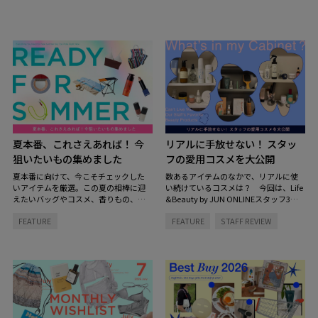
夏本番、これさえあれば！ 今
リアルに手放せない！ スタッ
狙いたいもの集めました
フの愛用コスメを大公開
夏本番に向けて、今こそチェックした
数あるアイテムのなかで、リアルに使
いアイテムを厳選。この夏の相棒に迎
い続けているコスメは？ 今回は、Life
えたいバッグやコスメ、香りもの、イ
&Beauty by JUN ONLINEスタッフ3名
ンテリアまで、見逃せないラインナッ
のコスメキャビネットの中を拝見。ス
FEATURE
FEATURE
STAFF REVIEW
プをご紹介します。
キンケアからヘアケアまで、毎日の定
番になっているお気に入りをご紹介し
ます。