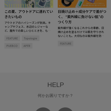
この夏、アウトドアに連れてい
日焼け止め＋成分ケアで差がつ
きたいもの
く、 “紫外線に負けない肌”の
つくり方
アウトドアのハイシーズンが到来。キ
ャンプやフェス、水辺のレジャーな
紫外線が強くなるこれからの季節、日
ど、屋外での楽しいひとときを、もっ
焼け止めを塗るだけでは肌を守りきれ
と快適で特別にしてくれるグッズを揃
ないことも。大切なのは紫外線を防ぐ
FEATURE
Topologie
えました。
とっておきのアイテムを持
こと、そして肌そのもののコンディシ
ち物リストに加えて、夏を楽しむ準備
FEATURE
ョンを整えること。
「紫外線をブロッ
PUEBCO
APFR
を！
クする肌支度」と「お疲れ肌をリセッ
トする回復タイム」のダブルのアプロ
ーチで、紫外線に負けない肌づくりを
始めてみませんか？
HELP
何かお困りですか？