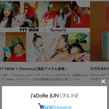
大切なあの人
TTTMSW × Pororoca | 限定アイテム登場！
Pororoc
この度、「Pororoca」のアートディレクションを手がける、正田 啓介氏と
すめなラインナ
「TTTMSW」のデザイナーである玉田 翔太氏の親交が深いことから、
なた自身に、肌
「Pororoca」の3周年を記念したスペシャルなコラボレーションが実現しま
した。
TTTMSW × Pororoca