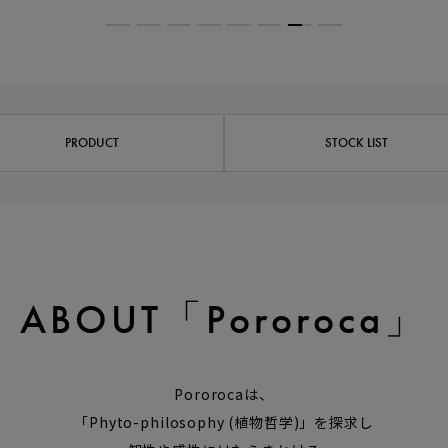
PRODUCT
STOCK LIST
ABOUT「Pororoca」
Pororocaは、
「Phyto-philosophy (植物哲学)」を探求し