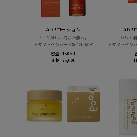
ADPローション
ADP
ハリと潤いに満ちた肌へ。
ハリと
アダプトゲンハーブ配合化粧水
アダプトゲン
容量 : 150mL
容
価格 : ¥6,600
価