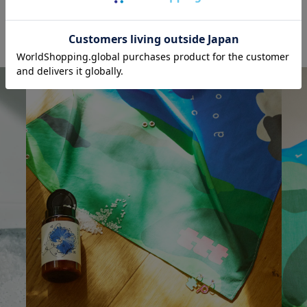
「Pororoca 」3周年記念 collaboration