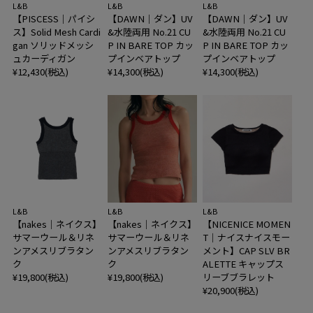
L&B
L&B
L&B
【PISCESS｜パイシ
【DAWN｜ダン】UV
【DAWN｜ダン】UV
ス】Solid Mesh Cardi
&水陸両用 No.21 CU
&水陸両用 No.21 CU
gan ソリッドメッシ
P IN BARE TOP カッ
P IN BARE TOP カッ
ュカーディガン
プインベアトップ
プインベアトップ
¥12,430(税込)
¥14,300(税込)
¥14,300(税込)
L&B
L&B
L&B
【nakes｜ネイクス】
【nakes｜ネイクス】
【NICENICE MOMEN
サマーウール＆リネ
サマーウール＆リネ
T｜ナイスナイスモー
ンアメスリブラタン
ンアメスリブラタン
メント】CAP SLV BR
ク
ク
ALETTE キャップス
¥19,800(税込)
¥19,800(税込)
リーブブラレット
¥20,900(税込)