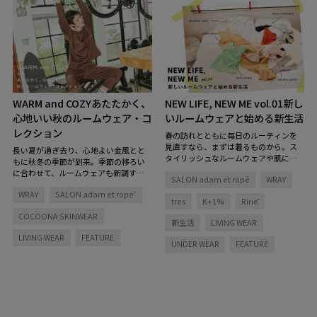
WARM and COZY
あたたかく、
NEW LIFE, NEW ME vol.01
新し
心地いい秋のルームウェア・コ
いルームウェアと始める新生活
レクション
春の訪れとともに毎日のルーティンを
見直すなら、まずは着るものから。ス
長い夏が過ぎ去り、心地よい金風とと
タイリッシュなルームウェアや肌に優
もに秋冬の季節が到来。季節の移ろい
しい素材のアンダーウェアに身を包め
に合わせて、ルームウェアも新調すれ
SALON adam et ropé
WRAY
ば、フレッシュな気分でスタートが切
ば、秋の訪れをもっと楽しめるはず。
れるはず。Life&Beauty by JUN ONLIN
WRAY
SALON adam et rope'
あたたかさが自慢のシックなルームウ
tres
K+1%
Rinē
Eがおすすめする、新生活にぴったりの
ェアコレクションをご紹介します。
ルームウェア＆アンダーウェアをご紹
COCOONA SKINWEAR
新生活
LIVING WEAR
介します。
LIVING WEAR
FEATURE
UNDER WEAR
FEATURE