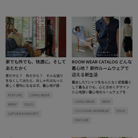
家でも外でも、快適に。そして
ROOM WEAR CATALOG
どんな
あたたかく
着心地？ 新作ルームウェアで
迎える新生活
家だから？ 外だから？ そんな括り
をなくしてみたら、おしゃれはもっと
着古したTシャツをなんとなく部屋着と
楽しく便利になるはず。着心地が良く
して着るよりも、心ときめくデザイン
てあたたかく、そのまま出かけてもお
と心地良い着心地のルームウェアを選
FEATURE
LIVING WEAR
しゃれにきまるラウンジウェアをご紹
ぶだけで、生活の質も変わってくるは
介。身にまとうだけで気分が上がる、
LIVING WEAR
WRAY
ず。とことんリラックスできるタイプ
WRAY
O91O
とっておきの3ブランドをピックアップ
から、ワンマイルウェアとしても使え
しました。
COCOONA SKINWEAR
O91O
るアイテムまで、あなたはどんなルー
LAPUAN KANKURIT
ムウェアと新生活を始めますか？
FEATURE