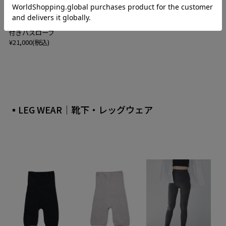
【VENUMENT｜ベニ
ュメント】HOODED
BATH ROBE フード
付きバスローブ
¥21,000(税込)
▪LEG WEAR｜靴下・レッグウェア