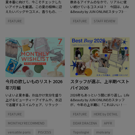
夏本番に向けて、今こそチェックした
数あるアイテムのなかで、リアルに使
いアイテムを厳選。この夏の相棒に迎
い続けているコスメは？ 今回は、Life
えたいバッグやコスメ、香りもの、イ
&Beauty by JUN ONLINEスタッフ3名
ンテリアまで、見逃せないラインナッ
のコスメキャビネットの中を拝見。ス
FEATURE
FEATURE
STAFF REVIEW
プをご紹介します。
キンケアからヘアケアまで、毎日の定
番になっているお気に入りをご紹介し
ます。
今月の欲しいものリスト 2026
スタッフが選ぶ、上半期ベスト
年7月編
バイ2026
いよいよ夏本番。お出かけ気分を盛り
2026年もあっという間に折り返し。Life
上げるビューティーアイテムや、水辺
&Beauty by JUN ONLINEのスタッフ
で活躍するスイムウェア、リラックス
が、今年の上半期に「これはいい！」
タイムを彩る香りなど、この夏をもっ
と心から思った愛用品をピックアップ
FEATURE
FEATURE
HERE by DETAIL
と心地よく、自分らしく過ごすための
しました。
アイテムを集めました。
MONTHLY RECOMMEND
DEAR DRACENA
APFR
versatile paris
PISCESS
Topologie
molvany