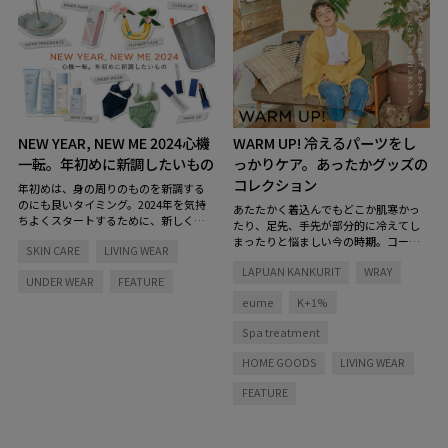
NEW YEAR, NEW ME 2024
心機
WARM UP!
冷えるパーツをし
一転。年初めに新調したいもの
っかりケア。あったかグッズの
コレクション
年初めは、身の周りのものを新調する
のにも良いタイミング。2024年を気持
あたたかく着込んでもどこか肌寒かっ
ちよくスタートするために、新しく迎
たり、足先、手先が部分的に冷えてし
え入れたいアイテムをご紹介します。
まったりと悩ましい今の時期。コーデ
SKIN CARE
LIVING WEAR
新年をきっかけに生活や美容を見直し
ィネイトはそのままに、パーツごとに
て、心機一転を図ってみてはいかがで
LAPUAN KANKURIT
WRAY
あったかグッズを取り入れてみません
UNDER WEAR
FEATURE
しょう？
か？ 湯たんぽやタイツ、ストールや
eume
K+1%
ネックウォーマーなど全身まであたた
めてくれる、とっておきのアイテムを
Spa treatment
ご紹介します。
HOME GOODS
LIVING WEAR
FEATURE