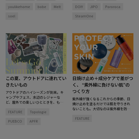
youlikehome
bobe
Melt
DOIY
JIPO
Pororoca
soel
SteamOne
この夏、アウトドアに連れてい
日焼け止め＋成分ケアで差がつ
きたいもの
く、 “紫外線に負けない肌”の
つくり方
アウトドアのハイシーズンが到来。キ
ャンプやフェス、水辺のレジャーな
紫外線が強くなるこれからの季節、日
ど、屋外での楽しいひとときを、もっ
焼け止めを塗るだけでは肌を守りきれ
と快適で特別にしてくれるグッズを揃
ないことも。大切なのは紫外線を防ぐ
FEATURE
Topologie
えました。
とっておきのアイテムを持
こと、そして肌そのもののコンディシ
ち物リストに加えて、夏を楽しむ準備
FEATURE
ョンを整えること。
「紫外線をブロッ
PUEBCO
APFR
を！
クする肌支度」と「お疲れ肌をリセッ
トする回復タイム」のダブルのアプロ
ーチで、紫外線に負けない肌づくりを
始めてみませんか？