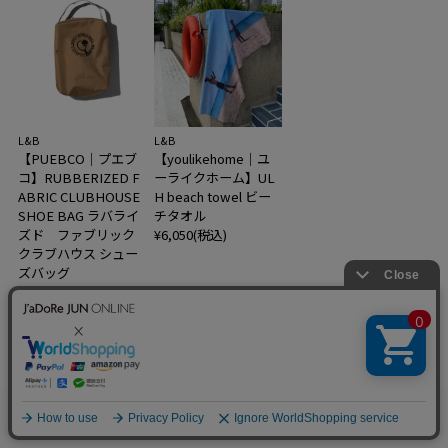
L&B
L&B
【PUEBCO｜プエブ
【youlikehome｜ユ
コ】RUBBERIZED F
ーライクホーム】UL
ABRIC CLUBHOUSE
H beach towel ビー
SHOE BAG ラバライ
チタオル
ズド ファブリック
¥6,050(税込)
クラブハウス シュー
ズバッグ
¥3,850(税込)
0
お気に入り
カート