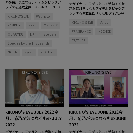
乃が毎月気になるアイテムをピックア
デザイナー、モデルとして活動する菊
ップする連載企画「KIKUNO’S EYE-今
乃が毎月気になるアイテムをピックア
月、菊乃が気になるもの」。昨年に引
ップする連載企画「KIKUNO’S EYE-今
KIKUNO'S EYE
Waphyto
き続き、今年も特別編『KIKUNO’S EYE
月、菊乃が気になるもの」。今月はロ
BEST HIT 2022』をお届け！
今回のKI
KIKUNO'S EYE
Vyrao
ンドン発のフレグランスブランド〈Vyr
PANPURI
aesti
Manasi 7
KUNO'S EYEは特別版！ 菊乃さんのレビ
ao（バイラオ）〉にフォーカスしたス
ューしたアイテムをプレゼントしま
FRAGRANCE
INSENCE
ペシャルバージョンをお届け！ 「こ
QUARTER
LIP intimate care
す！
応募期間：2022/10/21(金)12:00～
のブランドはロンドンのヤスミン・ス
2022/10/28(金)12:00
※応募受付は終了
FEATURE
ウェルさんが創造したブランドで、今
Species by the Thousands
いたしました※
とっても話題のウェルビーイング・ブ
ランドです。いくつかのプロダクトを
NOUN
Vyrao
FEATURE
試してみた中での私のお気に入りと、
ヤスミン・スウェルさんの特別インタ
ビューをお届けしたいと思います！」
KIKUNO'S EYE JULY 2022
今
KIKUNO'S EYE JUNE 2022
今
月、菊乃が気になるもの JULY
月、菊乃が気になるもの JUNE
2022
2022
デザイナー、モデルとして活動する菊
デザイナー、モデルとして活動する菊