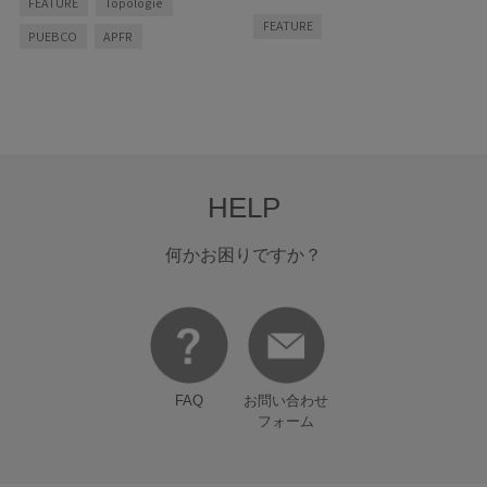
FEATURE
Topologie
えました。
とっておきのアイテムを持
こと、そして肌そのもののコンディシ
ち物リストに加えて、夏を楽しむ準備
FEATURE
ョンを整えること。
「紫外線をブロッ
PUEBCO
APFR
を！
クする肌支度」と「お疲れ肌をリセッ
トする回復タイム」のダブルのアプロ
ーチで、紫外線に負けない肌づくりを
始めてみませんか？
HELP
何かお困りですか？
FAQ
お問い合わせ
フォーム