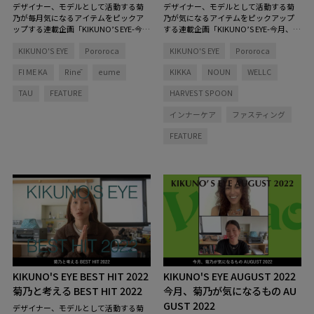
デザイナー、モデルとして活動する菊
デザイナー、モデルとして活動する菊
乃が毎月気になるアイテムをピックア
乃が気になるアイテムをピックアップ
ップする連載企画「KIKUNO’S EYE-今
する連載企画「KIKUNO’S EYE-今月、菊
月、菊乃が気になるもの」。今回は吸
乃が気になるもの」。今回は、師走を
KIKUNO'S EYE
Pororoca
KIKUNO'S EYE
Pororoca
水ショーツなどのフェムテックアイテ
迎えバタバタと忙しくなるこの時期に
ムや、靴下やマルチオイルなどの旅先
おすすめしたい、インナービューティ
FI ME KA
Rinē
eume
KIKKA
NOUN
WELLC
では欠かせないアイテムをご紹介しま
ーアイテムをご紹介します！ 「あっ
す。
という間に12月。今年があと数週間で
TAU
FEATURE
HARVEST SPOON
終わると思うと、今年はいろんなこと
が再開したりしてかなり早かったよう
インナーケア
ファスティング
に感じますが、みなさんいかがお過ご
しでしょうか。年末になるとやっぱ外
FEATURE
食もお酒を飲む機会も増えて、何かと
バタバタとする時期だと思いますが、
そんな皆さまにおすすめの体の内側か
ら自分を整えられるようなアイテムを
たくさん持ってきたので紹介していき
たいと思います」
KIKUNO'S EYE BEST HIT 2022
KIKUNO'S EYE AUGUST 2022
菊乃と考える BEST HIT 2022
今月、菊乃が気になるもの AU
GUST 2022
デザイナー、モデルとして活動する菊