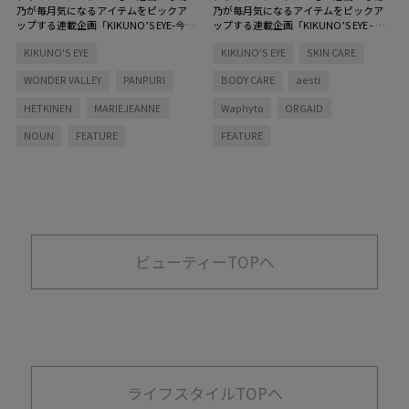
乃が毎月気になるアイテムをピックア
乃が毎月気になるアイテムをピックア
ップする連載企画「KIKUNO’S EYE-今
ップする連載企画「KIKUNO’S EYE - 今
月、菊乃が気になるもの」。今月はス
月、菊乃が気になるもの -」。夏目前の
KIKUNO'S EYE
KIKUNO'S EYE
SKIN CARE
キンケアアイテムを中心に、悪天候の
今月は、毛穴ケアのアイテムをご紹介
日でも気分を上げてくれるような香り
します！ 「夏が近づいてくるにつれ
WONDER VALLEY
PANPURI
BODY CARE
aesti
物、リピートしているブランドの新製
て毛穴の開きがすごく気になってきて
品をご紹介します！ 「今月は、スキ
いて、今回は、その毛穴ケアに良いア
HETKINEN
MARIEJEANNE
Waphyto
ORGAID
ンケアアイテムが多めなので、一緒に
イテムをたくさん試してきたので、ぜ
スキンケアしながらアイテムの説明を
ひ、楽しんでいってくれたら嬉しいで
NOUN
FEATURE
FEATURE
していこうかなと思っています」
す」
ビューティーTOPへ
ライフスタイルTOPへ