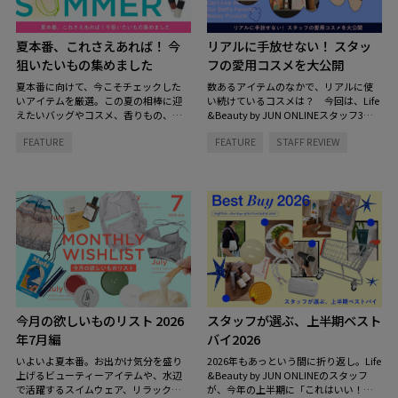
夏本番、これさえあれば！ 今
リアルに手放せない！ スタッ
狙いたいもの集めました
フの愛用コスメを大公開
夏本番に向けて、今こそチェックした
数あるアイテムのなかで、リアルに使
いアイテムを厳選。この夏の相棒に迎
い続けているコスメは？ 今回は、Life
えたいバッグやコスメ、香りもの、イ
&Beauty by JUN ONLINEスタッフ3名
ンテリアまで、見逃せないラインナッ
のコスメキャビネットの中を拝見。ス
FEATURE
FEATURE
STAFF REVIEW
プをご紹介します。
キンケアからヘアケアまで、毎日の定
番になっているお気に入りをご紹介し
ます。
今月の欲しいものリスト 2026
スタッフが選ぶ、上半期ベスト
年7月編
バイ2026
いよいよ夏本番。お出かけ気分を盛り
2026年もあっという間に折り返し。Life
上げるビューティーアイテムや、水辺
&Beauty by JUN ONLINEのスタッフ
で活躍するスイムウェア、リラックス
が、今年の上半期に「これはいい！」