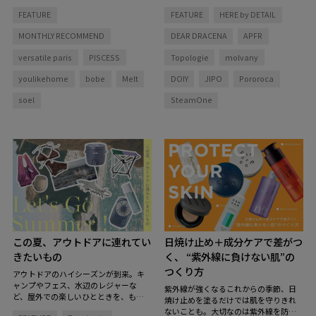
タイムを彩る香りなど、この夏をもっ
と心から思った愛用品をピックアップ
FEATURE
FEATURE
HERE by DETAIL
と心地よく、自分らしく過ごすための
しました。
アイテムを集めました。
MONTHLY RECOMMEND
DEAR DRACENA
APFR
versatile paris
PISCESS
Topologie
molvany
youlikehome
bobe
Melt
DOIY
JIPO
Pororoca
soel
SteamOne
この夏、アウトドアに連れてい
日焼け止め＋成分ケアで差がつ
きたいもの
く、 “紫外線に負けない肌”の
つくり方
アウトドアのハイシーズンが到来。キ
ャンプやフェス、水辺のレジャーな
紫外線が強くなるこれからの季節、日
ど、屋外での楽しいひとときを、もっ
焼け止めを塗るだけでは肌を守りきれ
と快適で特別にしてくれるグッズを揃
ないことも。大切なのは紫外線を防ぐ