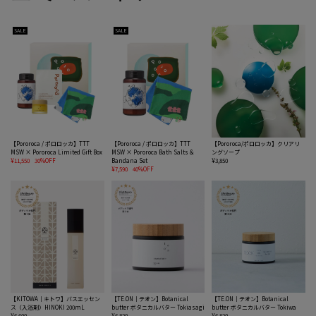
SALE
SALE
【Pororoca / ポロロッカ】TTT
【Pororoca / ポロロッカ】TTT
【Pororoca/ポロロッカ】クリアリ
MSW × Pororoca Limited Gift Box
MSW × Pororoca Bath Salts &
ングソープ
¥11,550
30%OFF
Bandana Set
¥3,850
¥7,590
40%OFF
【KITOWA｜キトワ】バスエッセン
【TE.ON｜テオン】Botanical
【TE.ON｜テオン】Botanical
ス（入浴剤）HINOKI 200mL
butter ボタニカルバター Tokiasagi
butter ボタニカルバター Tokiwa
¥6,600
¥6,820
¥6,820