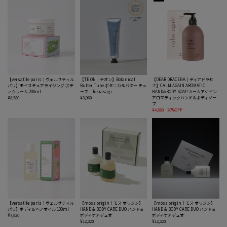
【versatile paris｜ヴェルサティル
【TE.ON｜テオン】Botanical
【DEAR DRACENA｜ディアドラセ
パリ】モイスチュアライジング ボデ
Butter Tube ボタニカルバター チュ
ナ】CALM AGAIN AROMATIC
ィクリーム 200ml
ーブ Tokiasagi
HAND&BODY SOAP カームアゲイン
¥8,580
¥3,960
アロマティックハンド＆ボディソー
プ
¥4,560
20%OFF
【versatile paris｜ヴェルサティル
【moss origin｜モス オリジン】
【moss origin｜モス オリジン】
パリ】ボディ＆ヘアオイル 100ml
HAND & BODY CARE DUO ハンド＆
HAND & BODY CARE DUO ハンド＆
¥7,920
ボディケアデュオ
ボディケアデュオ
¥12,320
¥12,320