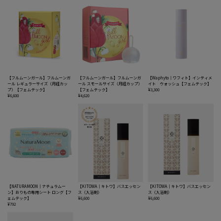
【フルムーンガール】フルムーンガ
【フルムーンガール】フルムーンガ
【Waphyto｜ワフィト】インティメ
ール レギュラーサイズ（月経カッ
ール スモールサイズ（月経カップ）
イト ウォッシュ【フェムテック】
プ）【フェムテック】
【フェムテック】
¥3,300
¥6,600
¥4,620
【NATURAMOON｜ナチュラムー
【KITOWA｜キトワ】バスエッセン
【KITOWA｜キトワ】バスエッセン
ン】おりもの専用シート ロング【フ
ス（入浴剤）
ス（入浴剤）
ェムテック】
¥6,600
¥6,600
¥792