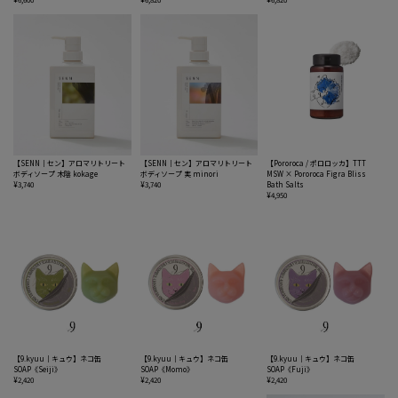
【SENN｜セン】アロマリトリート
【SENN｜セン】アロマリトリート
【Pororoca / ポロロッカ】TTT
ボディソープ 木陰 kokage
ボディソープ 実 minori
MSW × Pororoca Figra Bliss
¥3,740
¥3,740
Bath Salts
¥4,950
【9.kyuu｜キュウ】ネコ缶
【9.kyuu｜キュウ】ネコ缶
【9.kyuu｜キュウ】ネコ缶
SOAP《Seiji》
SOAP《Momo》
SOAP《Fuji》
¥2,420
¥2,420
¥2,420