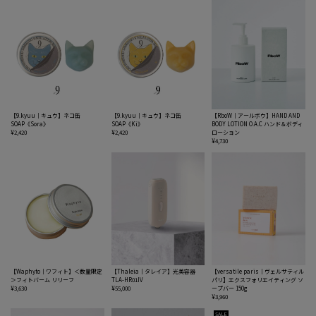
【9.kyuu｜キュウ】ネコ缶
【9.kyuu｜キュウ】ネコ缶
【RboW｜アールボウ】HAND AND
SOAP《Sora》
SOAP《Ki》
BODY LOTION O.A.C ハンド＆ボディ
¥2,420
¥2,420
ローション
¥4,730
【Waphyto｜ワフィト】＜数量限定
【Thaleia｜タレイア】光美容器
【versatile paris｜ヴェルサティル
＞フィトバーム リリーフ
TLA-HR01IV
パリ】エクスフォリエイティング ソ
¥3,630
¥55,000
ープバー 150g
¥3,960
SALE