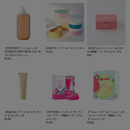
【VENUMENT｜ベニュメント】
SHIGETA インナーピースバスソルト
【SISIFILLE / シシフィーユ】おり
JOJOBA OIL BODY WASH ホホバオ
¥4,290
もの専用シート【フェムテック】
イル ボディウォッシュ
¥847
¥6,100
【Waphyto / ワフィト】ルブリカン
【INTIMINA / インティミナ】リリ
【フルムーンガール】フルムーンガ
ト【フェムテック】
ーカップワン（月経カップ）【フェ
ール ラージサイズ（月経カップ）
¥3,850
ムテック】
【フェムテック】
¥5,500
¥8,800