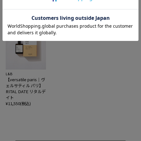
L&B
【versatile paris｜ヴ
ェルサティル パリ】
RITAL DATE リタルデ
イト
¥11,550(税込)