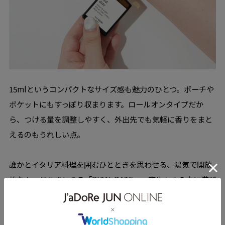
15mlというコンパクトなサイズ感も魅力のひとつ。ポーチや
ポケットにもすっぽり収まります。ロールオンタイプだか
ら、つける量を調整しやすく、外出先でも気軽に香りをまと
えるのもうれしい点。
誰かとイタリア料理を囲むひとときを思わせる、陽気で開放
的なムードをまとえる「RITAL DATE」。爽やかさの中に遊び
心がのぞく一本が、夏のお出かけをもっと楽しくしてくれる
はず。