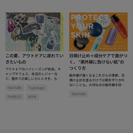
この夏、アウトドアに連れてい
日焼け止め＋成分ケアで差がつ
きたいもの
く、 “紫外線に負けない肌”の
つくり方
アウトドアのハイシーズンが到来。キ
ャンプやフェス、水辺のレジャーな
紫外線が強くなるこれからの季節、日
ど、屋外での楽しいひとときを、もっ
焼け止めを塗るだけでは肌を守りきれ
と快適で特別にしてくれるグッズを揃
ないことも。大切なのは紫外線を防ぐ
FEATURE
Topologie
えました。
とっておきのアイテムを持
こと、そして肌そのもののコンディシ
ち物リストに加えて、夏を楽しむ準備
FEATURE
ョンを整えること。
「紫外線をブロッ
PUEBCO
APFR
を！
クする肌支度」と「お疲れ肌をリセッ
トする回復タイム」のダブルのアプロ
ーチで、紫外線に負けない肌づくりを
始めてみませんか？