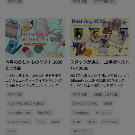
FEATURE
FEATURE
STAFF REVIEW
プをご紹介します。
キンケアからヘアケアまで、毎日の定
番になっているお気に入りをご紹介し
ます。
今月の欲しいものリスト 2026
スタッフが選ぶ、上半期ベスト
年7月編
バイ2026
いよいよ夏本番。お出かけ気分を盛り
2026年もあっという間に折り返し。Life
上げるビューティーアイテムや、水辺
&Beauty by JUN ONLINEのスタッフ
で活躍するスイムウェア、リラックス
が、今年の上半期に「これはいい！」
タイムを彩る香りなど、この夏をもっ
と心から思った愛用品をピックアップ
FEATURE
FEATURE
HERE by DETAIL
と心地よく、自分らしく過ごすための
しました。
アイテムを集めました。
MONTHLY RECOMMEND
DEAR DRACENA
APFR
versatile paris
PISCESS
Topologie
molvany
youlikehome
bobe
Melt
DOIY
JIPO
Pororoca
soel
SteamOne