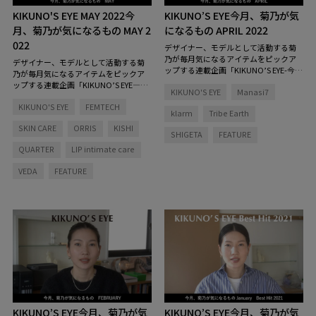
KIKUNO'S EYE MAY 2022
今
KIKUNO’S EYE
今月、菊乃が気
月、菊乃が気になるもの MAY 2
になるもの APRIL 2022
022
デザイナー、モデルとして活動する菊
乃が毎月気になるアイテムをピックア
デザイナー、モデルとして活動する菊
ップする連載企画「KIKUNO’S EYE-今
乃が毎月気になるアイテムをピックア
月、菊乃が気になるもの」。やっとお
ップする連載企画「KIKUNO’S EYE―今
KIKUNO'S EYE
Manasi7
天気が良くなって、春らしい陽気にな
月、菊乃が気になるもの」。今月は、
ってきました。今月は、春におすすめ
KIKUNO'S EYE
FEMTECH
フェムテック関連の商品を中心に、デ
klarm
Tribe Earth
したいメイクのアイテムや、大好きな
リケートゾーンケアについてもたっぷ
お香シリーズをご紹介します！
SKIN CARE
ORRIS
KISHI
りとお話しています！ 「最近は、キ
SHIGETA
FEATURE
ッチンの棚を増設したりとか、リビン
QUARTER
LIP intimate care
グの模様替えをしたりとか、いろいろ
生活を整えるフェーズに入っていま
VEDA
FEATURE
す。今日は、そんな私の新生活にいく
つか仲間入りしたものもご紹介します
ので、ぜひ楽しんでいってくれたら嬉
しいです」
KIKUNO’S EYE
今月、菊乃が気
KIKUNO’S EYE
今月、菊乃が気