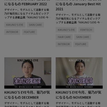
になるもの FEBRUARY 2022
になるもの January Best Hit
2021
デザイナー、モデルとして活動する菊
乃が毎月気になるアイテムをピックア
デザイナー、モデルとして活動する菊
ップする連載企画「KIKUNO’S EYE-今
乃が毎月気になるアイテムをピックア
月、菊乃が気になるもの」。今月は、
ップする連載企画「KIKUNO’S EYE-今
KIKUNO'S EYE
SKIN CARE
クレンジングから美容液までのスキン
月、菊乃が気になるもの」。2022年第
ケアラインと、最近お気に入りの香り
KIKUNO'S EYE
FEMTECH
一弾となる今月は、特別編『KIKUNO’S
INTERIOR
FEATURE
シリーズをご紹介！ 「今月もKIKUN
EYE Best Hit 2021』をお届け！ 「私が
O’S EYEの時間がやってまいりました。
HAIR CARE
SKIN CARE
KIKUNO’S EYEで紹介したものの中で、
みなさん、もう2月ですね。早いです！
スキンケア、生活用品、お香など気に
」
INTERIOR
FEATURE
入ったものやリピートして使っている
もの、今ちょうど使ってますってもの
をまとめてご紹介します！ YouTube
の概要欄にもリンクを貼っているので
そちらからもチェックしてみてくださ
い」
KIKUNO’S EYE
今月、菊乃が気
KIKUNO’S EYE
今月、菊乃が気
になるもの DECEMBER
になるもの NOVEMBER
デザイナー、モデルとして活動する菊
デザイナー、モデルとして活動する菊
乃が毎月気になるアイテムをピックア
乃が毎月気になるアイテムをピックア