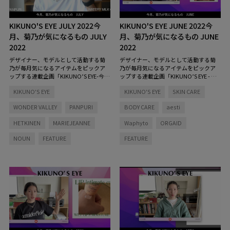
KIKUNO'S EYE JULY 2022
今
KIKUNO'S EYE JUNE 2022
今
月、菊乃が気になるもの JULY
月、菊乃が気になるもの JUNE
2022
2022
デザイナー、モデルとして活動する菊
デザイナー、モデルとして活動する菊
乃が毎月気になるアイテムをピックア
乃が毎月気になるアイテムをピックア
ップする連載企画「KIKUNO’S EYE-今
ップする連載企画「KIKUNO’S EYE - 今
月、菊乃が気になるもの」。今月はス
月、菊乃が気になるもの -」。夏目前の
KIKUNO'S EYE
KIKUNO'S EYE
SKIN CARE
キンケアアイテムを中心に、悪天候の
今月は、毛穴ケアのアイテムをご紹介
日でも気分を上げてくれるような香り
します！ 「夏が近づいてくるにつれ
WONDER VALLEY
PANPURI
BODY CARE
aesti
物、リピートしているブランドの新製
て毛穴の開きがすごく気になってきて
品をご紹介します！ 「今月は、スキ
いて、今回は、その毛穴ケアに良いア
HETKINEN
MARIEJEANNE
Waphyto
ORGAID
ンケアアイテムが多めなので、一緒に
イテムをたくさん試してきたので、ぜ
スキンケアしながらアイテムの説明を
ひ、楽しんでいってくれたら嬉しいで
NOUN
FEATURE
FEATURE
していこうかなと思っています」
す」