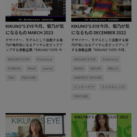
KIKUNO'S EYE
今月、菊乃が気
KIKUNO'S EYE
今月、菊乃が気
になるもの MARCH 2023
になるもの DECEMBER 2022
デザイナー、モデルとして活動する菊
デザイナー、モデルとして活動する菊
乃が毎月気になるアイテムをピックア
乃が気になるアイテムをピックアップ
ップする連載企画「KIKUNO’S EYE-今
する連載企画「KIKUNO’S EYE-今月、菊
月、菊乃が気になるもの」。今回は吸
乃が気になるもの」。今回は、師走を
KIKUNO'S EYE
Pororoca
KIKUNO'S EYE
Pororoca
水ショーツなどのフェムテックアイテ
迎えバタバタと忙しくなるこの時期に
ムや、靴下やマルチオイルなどの旅先
おすすめしたい、インナービューティ
FI ME KA
Rinē
eume
KIKKA
NOUN
WELLC
では欠かせないアイテムをご紹介しま
ーアイテムをご紹介します！ 「あっ
す。
という間に12月。今年があと数週間で
TAU
FEATURE
HARVEST SPOON
終わると思うと、今年はいろんなこと
が再開したりしてかなり早かったよう
インナーケア
ファスティング
に感じますが、みなさんいかがお過ご
しでしょうか。年末になるとやっぱ外
FEATURE
食もお酒を飲む機会も増えて、何かと
バタバタとする時期だと思いますが、
そんな皆さまにおすすめの体の内側か
ら自分を整えられるようなアイテムを
たくさん持ってきたので紹介していき
たいと思います」