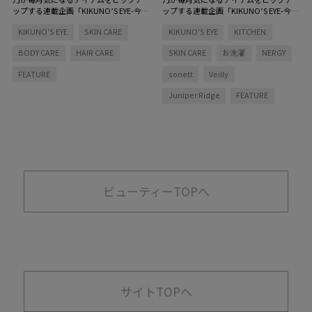
ップする連載企画「KIKUNO’S EYE-今
ップする連載企画「KIKUNO’S EYE-今
月、菊乃が気になるもの」。2021年も
月、菊乃が気になるもの」。今月は新
KIKUNO'S EYE
SKIN CARE
KIKUNO'S EYE
KITCHEN
残りわずか。疲れの溜まった体を内側
オフィスからお届け！ 飲むコスメか
からケアしてくれるアイテムや、この
らスキンケア、香りものや生活必需品
BODY CARE
HAIR CARE
SKIN CARE
お洗濯
NERGY
時期気になる乾燥から守ってくれるボ
まで幅広くご紹介します。「この度新
ディケアアイテムをご紹介します！
しいオフィスができたということで、
FEATURE
sonett
Veilly
「すっかり12月ということで、私もバ
オフィスの掃除をしようかなと思って
タバタと過ごしています。外食する機
います。私の最近のルーティンと合わ
Juniper Ridge
FEATURE
会もちょっとずつ増えてきて食べ過ぎ
せてご覧ください！」
ています（笑）」
ビューティーTOPへ
サイトTOPへ