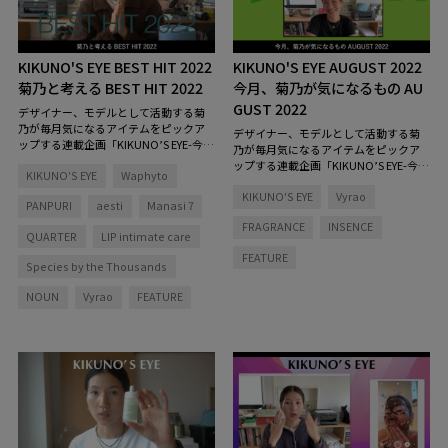
KIKUNO'S EYE BEST HIT 2022
KIKUNO'S EYE AUGUST 2022
菊乃と考える BEST HIT 2022
今月、菊乃が気になるもの AU
GUST 2022
デザイナー、モデルとして活動する菊
乃が毎月気になるアイテムをピックア
デザイナー、モデルとして活動する菊
ップする連載企画「KIKUNO’S EYE-今
乃が毎月気になるアイテムをピックア
月、菊乃が気になるもの」。昨年に引
ップする連載企画「KIKUNO’S EYE-今
KIKUNO'S EYE
Waphyto
き続き、今年も特別編『KIKUNO’S EYE
月、菊乃が気になるもの」。今月はロ
BEST HIT 2022』をお届け！
今回のKI
KIKUNO'S EYE
Vyrao
ンドン発のフレグランスブランド〈Vyr
PANPURI
aesti
Manasi 7
KUNO'S EYEは特別版！ 菊乃さんのレビ
ao（バイラオ）〉にフォーカスしたス
ューしたアイテムをプレゼントしま
FRAGRANCE
INSENCE
ペシャルバージョンをお届け！ 「こ
QUARTER
LIP intimate care
す！
応募期間：2022/10/21(金)12:00～
のブランドはロンドンのヤスミン・ス
2022/10/28(金)12:00
※応募受付は終了
FEATURE
ウェルさんが創造したブランドで、今
Species by the Thousands
いたしました※
とっても話題のウェルビーイング・ブ
ランドです。いくつかのプロダクトを
NOUN
Vyrao
FEATURE
試してみた中での私のお気に入りと、
ヤスミン・スウェルさんの特別インタ
ビューをお届けしたいと思います！」