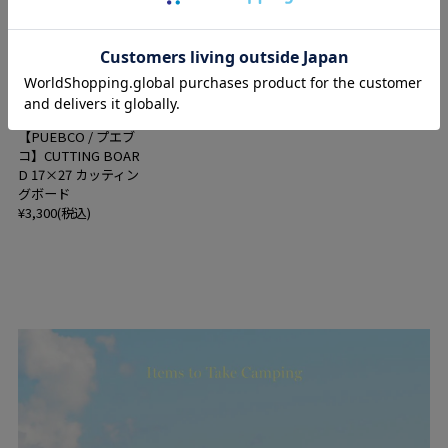
L&B
【PUEBCO / プエブ
コ】CUTTING BOAR
D 17×27 カッティン
グボード
¥3,300(税込)