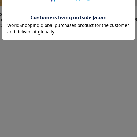
L&B
oulikehome｜ユーライクホーム】ULH
【youlikehome｜ユーライクホーム】
ach towel ビーチタオル
Print padded string bag プリント
,050(税込)
ドストリングバッグ
¥5,900(税込)