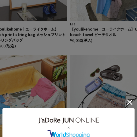
L&B
oulikehome｜ユーライクホーム】
【youlikehome｜ユーライクホーム】U
sh print string bag メッシュプリント
beach towel ビーチタオル
トリングバッグ
¥6,050(税込)
,500(税込)