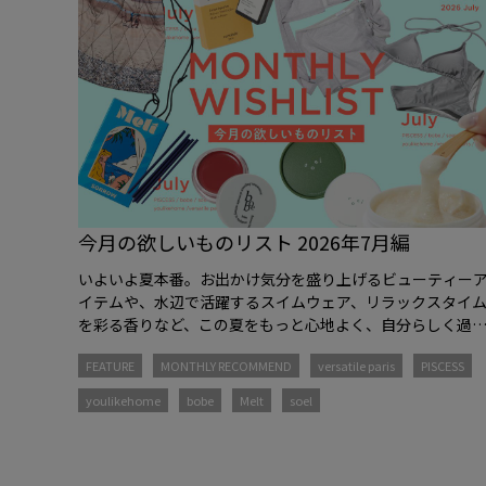
今月の欲しいものリスト 2026年7月編
いよいよ夏本番。お出かけ気分を盛り上げるビューティー
イテムや、水辺で活躍するスイムウェア、リラックスタイ
を彩る香りなど、この夏をもっと心地よく、自分らしく過
すためのアイテムを集めました。
FEATURE
MONTHLY RECOMMEND
versatile paris
PISCESS
youlikehome
bobe
Melt
soel