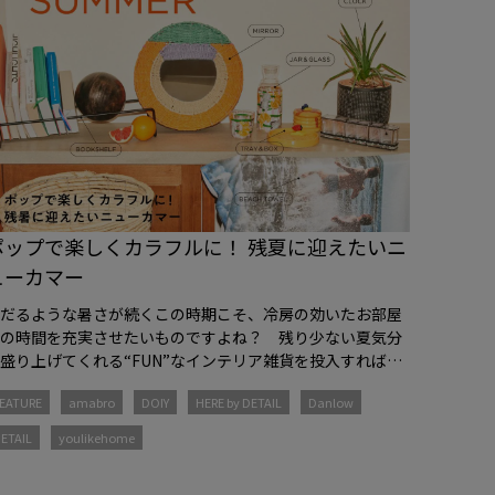
ポップで楽しくカラフルに！ 残夏に迎えたいニ
ューカマー
うだるような暑さが続くこの時期こそ、冷房の効いたお部屋
での時間を充実させたいものですよね？ 残り少ない夏気分
盛り上げてくれる“FUN”なインテリア雑貨を投入すれば、
お部屋時間がもっと楽しく。ユニークなデザインとアイデア
EATURE
amabro
DOIY
HERE by DETAIL
Danlow
でいつもの空間をアップデートしてみては。
ETAIL
youlikehome