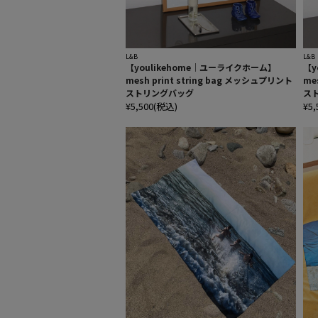
L&B
L&B
【youlikehome｜ユーライクホーム】
【y
mesh print string bag メッシュプリント
me
ストリングバッグ
ス
¥5,500(税込)
¥5