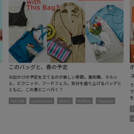
このバッグと、春の予定
ア
お出かけの予定を立てるのが楽しい季節。美術館、マルシ
ム
ェ、ピクニック、フードフェス。気分を盛り上げるバッグと
ご
ともに、この春どこへ行く？
を
FEATURE
youlikehome
BAGGU
PUEBCO
Topologie
F
D