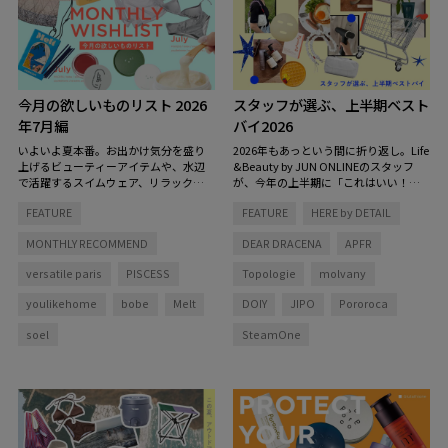
今月の欲しいものリスト 2026
スタッフが選ぶ、上半期ベスト
年7月編
バイ2026
いよいよ夏本番。お出かけ気分を盛り
2026年もあっという間に折り返し。Life
上げるビューティーアイテムや、水辺
&Beauty by JUN ONLINEのスタッフ
で活躍するスイムウェア、リラックス
が、今年の上半期に「これはいい！」
タイムを彩る香りなど、この夏をもっ
と心から思った愛用品をピックアップ
FEATURE
FEATURE
HERE by DETAIL
と心地よく、自分らしく過ごすための
しました。
アイテムを集めました。
MONTHLY RECOMMEND
DEAR DRACENA
APFR
versatile paris
PISCESS
Topologie
molvany
youlikehome
bobe
Melt
DOIY
JIPO
Pororoca
soel
SteamOne