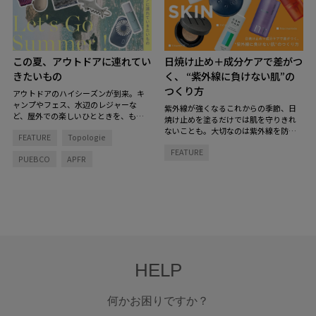
この夏、アウトドアに連れてい
日焼け止め＋成分ケアで差がつ
きたいもの
く、 “紫外線に負けない肌”の
つくり方
アウトドアのハイシーズンが到来。キ
ャンプやフェス、水辺のレジャーな
紫外線が強くなるこれからの季節、日
ど、屋外での楽しいひとときを、もっ
焼け止めを塗るだけでは肌を守りきれ
と快適で特別にしてくれるグッズを揃
ないことも。大切なのは紫外線を防ぐ
FEATURE
Topologie
えました。
とっておきのアイテムを持
こと、そして肌そのもののコンディシ
ち物リストに加えて、夏を楽しむ準備
FEATURE
ョンを整えること。
「紫外線をブロッ
PUEBCO
APFR
を！
クする肌支度」と「お疲れ肌をリセッ
トする回復タイム」のダブルのアプロ
ーチで、紫外線に負けない肌づくりを
始めてみませんか？
HELP
何かお困りですか？