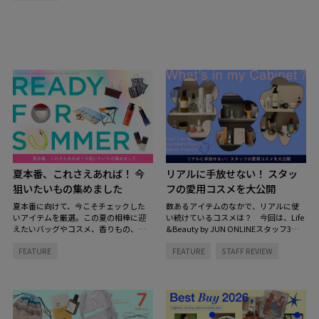
夏本番、これさえあれば！ 今
リアルに手放せない！ スタッ
狙いたいもの集めました
フの愛用コスメを大公開
夏本番に向けて、今こそチェックした
数あるアイテムのなかで、リアルに使
いアイテムを厳選。この夏の相棒に迎
い続けているコスメは？ 今回は、Life
えたいバッグやコスメ、香りもの、イ
&Beauty by JUN ONLINEスタッフ3名
ンテリアまで、見逃せないラインナッ
のコスメキャビネットの中を拝見。ス
FEATURE
FEATURE
STAFF REVIEW
プをご紹介します。
キンケアからヘアケアまで、毎日の定
番になっているお気に入りをご紹介し
ます。