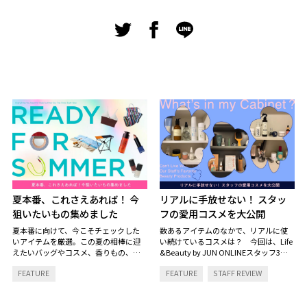
夏本番、これさえあれば！ 今
リアルに手放せない！ スタッ
狙いたいもの集めました
フの愛用コスメを大公開
夏本番に向けて、今こそチェックした
数あるアイテムのなかで、リアルに使
いアイテムを厳選。この夏の相棒に迎
い続けているコスメは？ 今回は、Life
えたいバッグやコスメ、香りもの、イ
&Beauty by JUN ONLINEスタッフ3名
ンテリアまで、見逃せないラインナッ
のコスメキャビネットの中を拝見。ス
FEATURE
FEATURE
STAFF REVIEW
プをご紹介します。
キンケアからヘアケアまで、毎日の定
番になっているお気に入りをご紹介し
ます。