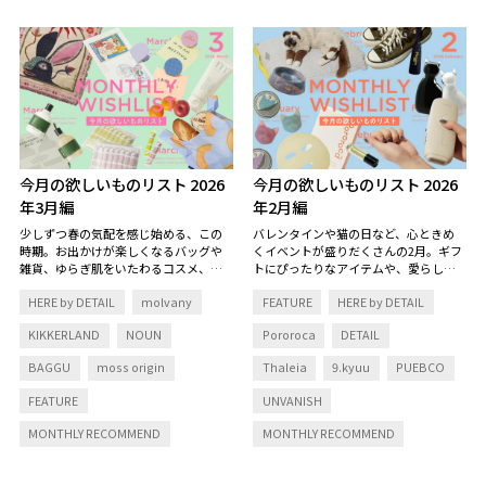
今月の欲しいものリスト 2026
今月の欲しいものリスト 2026
年3月編
年2月編
少しずつ春の気配を感じ始める、この
バレンタインや猫の日など、心ときめ
時期。お出かけが楽しくなるバッグや
くイベントが盛りだくさんの2月。ギフ
雑貨、ゆらぎ肌をいたわるコスメ、新
トにぴったりなアイテムや、愛らしい
生活に向けたインナーケア、節目の季
猫モチーフのプロダクト、美しさを磨
HERE by DETAIL
molvany
FEATURE
HERE by DETAIL
節に選びたいギフトまで。今の気分に
く美容グッズまで。毎日を明るく照ら
フィットするアイテムをセレクトしま
してくれる、とっておきの品々をリス
KIKKERLAND
NOUN
Pororoca
DETAIL
した。
トアップしました。
BAGGU
moss origin
Thaleia
9.kyuu
PUEBCO
FEATURE
UNVANISH
MONTHLY RECOMMEND
MONTHLY RECOMMEND