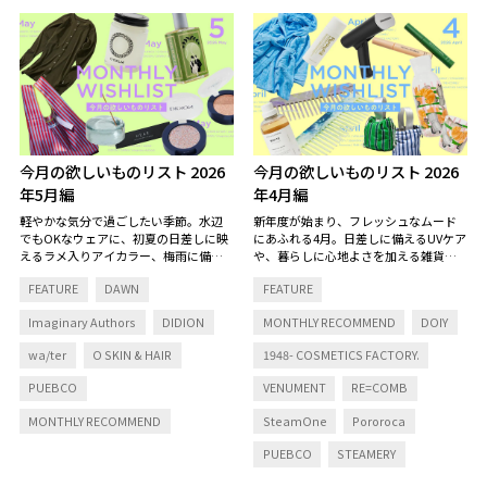
今月の欲しいものリスト 2026
今月の欲しいものリスト 2026
年5月編
年4月編
軽やかな気分で過ごしたい季節。水辺
新年度が始まり、フレッシュなムード
でもOKなウェアに、初夏の日差しに映
にあふれる4月。日差しに備えるUVケア
えるラメ入りアイカラー、梅雨に備え
や、暮らしに心地よさを加える雑貨、
てチェックしておきたいヘアスタイリ
第一印象を整える身だしなみアイテム
FEATURE
DAWN
FEATURE
ング剤など。これからの毎日を心地よ
まで。新しい日々を彩るプロダクトを
く彩るアイテムをセレクト。
そろえました。
Imaginary Authors
DIDION
MONTHLY RECOMMEND
DOIY
wa/ter
O SKIN & HAIR
1948- COSMETICS FACTORY.
PUEBCO
VENUMENT
RE=COMB
MONTHLY RECOMMEND
SteamOne
Pororoca
PUEBCO
STEAMERY