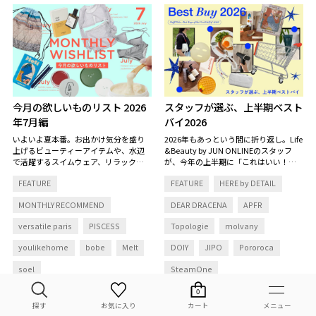
今月の欲しいものリスト 2026
スタッフが選ぶ、上半期ベスト
年7月編
バイ2026
いよいよ夏本番。お出かけ気分を盛り
2026年もあっという間に折り返し。Life
上げるビューティーアイテムや、水辺
&Beauty by JUN ONLINEのスタッフ
で活躍するスイムウェア、リラックス
が、今年の上半期に「これはいい！」
タイムを彩る香りなど、この夏をもっ
と心から思った愛用品をピックアップ
FEATURE
FEATURE
HERE by DETAIL
と心地よく、自分らしく過ごすための
しました。
アイテムを集めました。
MONTHLY RECOMMEND
DEAR DRACENA
APFR
versatile paris
PISCESS
Topologie
molvany
youlikehome
bobe
Melt
DOIY
JIPO
Pororoca
soel
SteamOne
0
お気に入り
カート