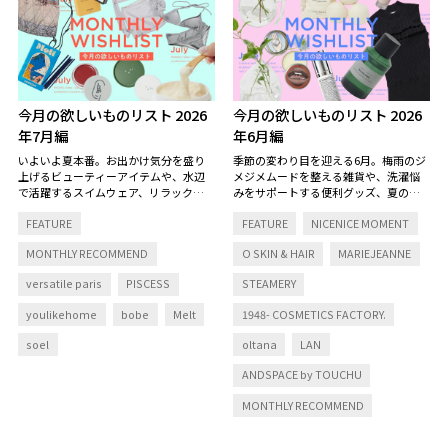
今月の欲しいものリスト 2026
今月の欲しいものリスト 2026
年7月編
年6月編
いよいよ夏本番。お出かけ気分を盛り
季節の変わり目を迎える6月。梅雨のジ
上げるビューティーアイテムや、水辺
メジメムードを整える雑貨や、洗濯悩
で活躍するスイムウェア、リラックス
みをサポートする便利グッズ、夏の足
タイムを彩る香りなど、この夏をもっ
元を彩るネイルカラーまで。これから
FEATURE
FEATURE
NICENICE MOMENT
と心地よく、自分らしく過ごすための
の季節を快適に楽しむためのアイテム
アイテムを集めました。
をご紹介します。
MONTHLY RECOMMEND
O SKIN & HAIR
MARIEJEANNE
versatile paris
PISCESS
STEAMERY
youlikehome
bobe
Melt
1948- COSMETICS FACTORY.
soel
oltana
LAN
ANDSPACE by TOUCHU
MONTHLY RECOMMEND