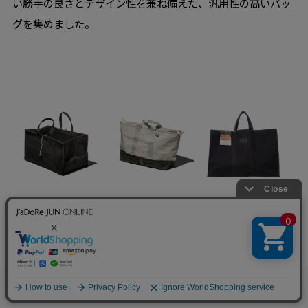
い勝手の良さとデザイン性を兼ね備えた、汎用性の高いバッ
グを集めました。
L&B
L&B
L&B
【PUEBCO｜プエブ
【PUEBCO｜プエブ
【PUEBCO｜プエブ
コ】WAXED CANVAS
コ】LAMINATED FA
コ】LABOUR TOTE
LARGE BAG ワックス
BRICxVINTAGE FAB
BAG Large レイバー
キャンバス ラージバ
RIC BAG/60x30
トートバッグ ラージ
ッグ
¥6,600(税込)
¥3,960(税込)
¥4,950(税込)
0
お気に入り
カート