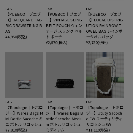
L&B
L&B
L&B
【PUEBCO｜プエブ
【PUEBCO｜プエブ
【PUEBCO｜プエブ
コ】JACQUARD FAB
コ】VINTAGE SLING
コ】LOCAL DISTRIB
RIC DRAWSTRING B
BELT POUCH ヴィン
UTION RAINBOW T
AG
テージ スリング ベル
OWEL BAG レインボ
¥4,950(税込)
ト ポーチ
ータオルバッグ
¥2,970(税込)
¥2,750(税込)
L&B
L&B
L&B
【Topologie｜トポロ
【Topologie｜トポロ
【Topologie｜トポロ
ジー】Wares Bags M
ジー】Wares Bags B
ジー】Utility Sacoch
ini Bottle Sacoche ミ
ottle Sacoche Mediu
e EW ユーティリティ
ニ ボトル サコッシュ
m ボトルサコッシュ
サコッシュEW
¥7,810(税込)
ミディアム
¥11,110(税込)