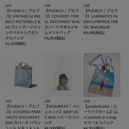
L&B
L&B
L&B
【PUEBCO｜プエブ
【PUEBCO｜プエブ
【PUEBCO｜プエブ
コ】VINTAGE SLING
コ】COVERED TOW
コ】LAMINATED FA
BELT RECTANGLE B
EL DOCUMENT BAG
BRICxVINTAGE FAB
AG ヴィンテージスリ
カバードタオルドキ
RIC BAG/40x35
ングベルトレクタン
ュメントバッグ
¥4,400(税込)
グルバッグ
¥4,950(税込)
¥2,420(税込)
L&B
L&B
L&B
【PUEBCO｜プエブ
【VENUMENT｜ベニ
【youlikehome｜ユ
コ】COVERED PARA
ュメント】BABY EC
ーライクホーム】UL
CHUTE DOCUMENT
O BAG ベビーエコバ
H summer eco bag
BAG カバード パラシ
ッグ
サマーエコバッグ
ュート ドキュメント
¥4,000(税込)
¥4,950(税込)