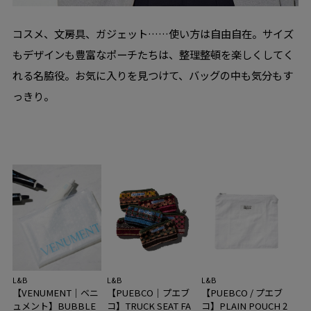
コスメ、文房具、ガジェット……使い方は自由自在。サイズ
もデザインも豊富なポーチたちは、整理整頓を楽しくしてく
れる名脇役。お気に入りを見つけて、バッグの中も気分もす
っきり。
L&B
L&B
L&B
【VENUMENT｜ベニ
【PUEBCO｜プエブ
【PUEBCO / プエブ
ュメント】BUBBLE
コ】TRUCK SEAT FA
コ】PLAIN POUCH 2