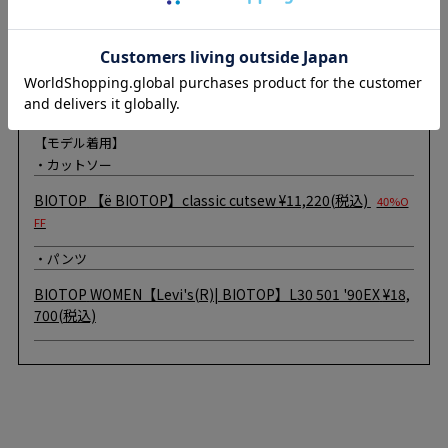
【モデル着用】
・カットソー
BIOTOP
【ё BIOTOP】classic cutsew
¥11,220(税込)
40%O
FF
・パンツ
BIOTOP
WOMEN【Levi's(R)| BIOTOP】L30 501 '90EX
¥18,
700(税込)