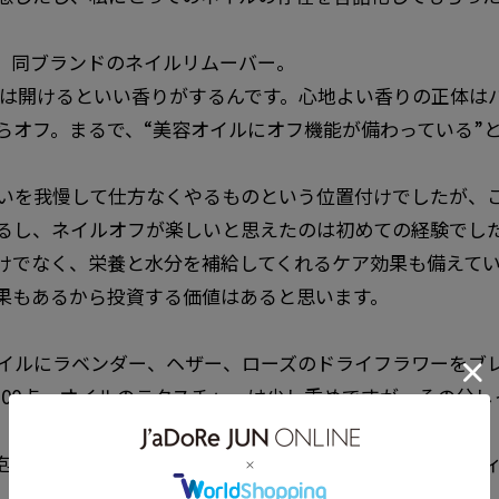
、同ブランドのネイルリムーバー。
リムーバーは開けるといい香りがするんです。心地よい香りの正
らオフ。まるで、“美容オイルにオフ機能が備わっている”
いを我慢して仕方なくやるものという位置付けでしたが、
るし、ネイルオフが楽しいと思えたのは初めての経験でし
けでなく、栄養と水分を補給してくれるケア効果も備えて
果もあるから投資する価値はあると思います。
イルにラベンダー、ヘザー、ローズのドライフラワーをブ
100点。オイルのテクスチャーは少し重めですが、その分し
包装の代わりにコットンの巾着がついてくるなど、サステ