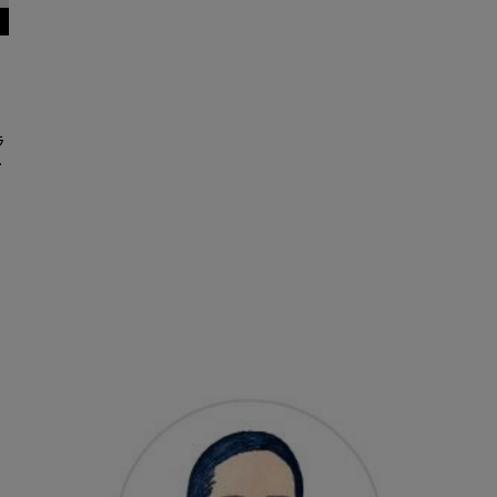
ラ
ト
活
と
み