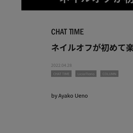
CHAT TIME
ネイルオフが初めて
2022.04.28
CHAT TIME
Licia Florio
COLUMN
by Ayako Ueno