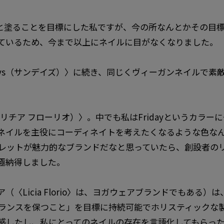
きちんと塗ることを目標にした私ですが、今の所なんとかその
ているため、今まで以上にネイルに目がなくなりました。
ays（サンデイズ）〉に続き、同じくヴィーガンネイルで素
rio（リチア フローリオ）〉。中でも私はFridayというカ
ネイルを主役にコーディネイトを考えたくなるような色な
レットが魅力的なブランドだなと思っていたら、創設者のリチ
極納得しました。
〈Licia Florio〉は、ヨガウェアブランドでもある
ランスを保つこと」を目標に持続可能でホリスティックな
感したし、私にとってのネイルの存在を言語化してもらっ