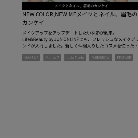
NEW COLOR,NEW ME
メイクとネイル、眉毛の
カンケイ
メイクアップをアップデートしたい季節が到来。
Life&Beauty by JUN ONLINEにも、フレッシュなメイクブ
ンドが入荷しました。新しく仲間入りしたコスメを使った
レンドのメイクアップを、ファッション誌や広告を中心に
MAKE UP
Manasi7
Licia Florio
PARISBROW
FEATURE
躍する、ヘアメイクの岩田美香さんがレクチャー。メイク
ネイルで色を上手に取り入れて、アイブロウにもこだわり
を。いつものメイクに、新作コスメで新しい風を吹かせて
ては。