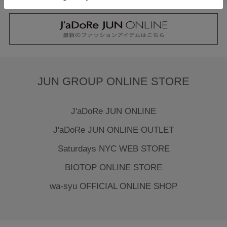
JUN GROUP ONLINE STORE
J'aDoRe JUN ONLINE
J'aDoRe JUN ONLINE OUTLET
Saturdays NYC WEB STORE
BIOTOP ONLINE STORE
wa-syu OFFICIAL ONLINE SHOP