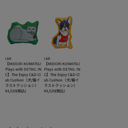
L&B
L&B
【MIDORI KOMATSU
【MIDORI KOMATSU
Plays with DETAIL IN
Plays with DETAIL IN
C】The Enjoy C&D Cl
C】The Enjoy C&D Cl
ub Cushion（犬/猫イ
ub Cushion（犬/猫イ
ラストクッション）
ラストクッション）
¥3,520(税込)
¥3,520(税込)