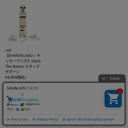
L&B
【KIKKERLAND｜キ
ッカーランド】Stack
The Bones スタック
ザボーン
¥4,400(税込)
（ 2 ）
〈KIKKERLAND〉3D Cat Cards ¥1,98
0
0(税込)
、
〈KIKKERLAND〉3D Dog Cards ¥1,
お気に入り
カート