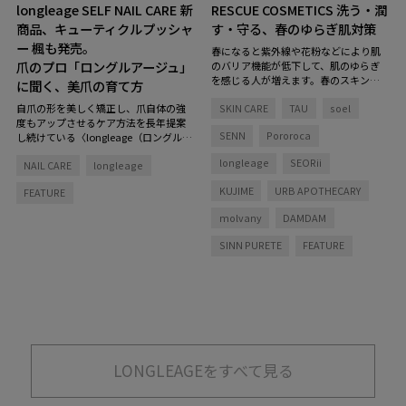
longleage SELF NAIL CARE
新
RESCUE COSMETICS
洗う・潤
商品、キューティクルプッシャ
す・守る、春のゆらぎ肌対策
ー 楓も発売。
春になると紫外線や花粉などにより肌
爪のプロ「ロングルアージュ」
のバリア機能が低下して、肌のゆらぎ
を感じる人が増えます。春のスキンケ
に聞く、美爪の育て方
アは皮膚のバリア機能を保つことに意
自爪の形を美しく矯正し、爪自体の強
SKIN CARE
TAU
soel
識を向けて、「刺激を与えない」「肌
度もアップさせるケア方法を長年提案
を乾燥させない」ことが大切です。洗
SENN
Pororoca
し続けている〈longleage（ロングルア
う、潤す、守るというスキンケアステ
ージュ）〉。今回はサロンにて、オリ
ップにおいて、この時期にぴったりの
longleage
SEORii
NAIL CARE
longleage
ジナルプロダクトを使った正しい爪の
アイテムをセレクトしました。
ケア方法を伺いました。美しい手元
KUJIME
URB APOTHECARY
FEATURE
は、その人の品格までも高めてくれる
力があります。ホームケアを続けて、強
molvany
DAMDAM
く美しい爪を手に入れましょう。
SINN PURETE
FEATURE
LONGLEAGEをすべて見る