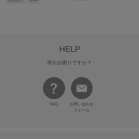
を！
クする肌支度」と「お疲れ肌をリセッ
トする回復タイム」のダブルのアプロ
ーチで、紫外線に負けない肌づくりを
始めてみませんか？
HELP
何かお困りですか？
FAQ
お問い合わせ
フォーム