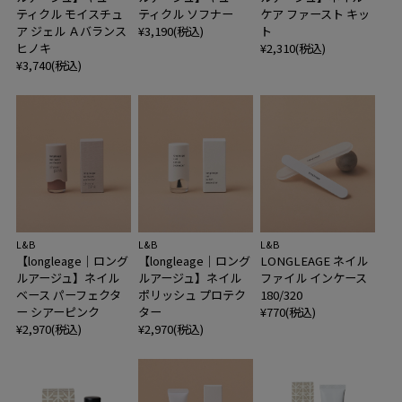
ティクル モイスチュ
ティクル ソフナー
ケア ファースト キッ
ア ジェル Ａバランス
¥3,190(税込)
ト
ヒノキ
¥2,310(税込)
¥3,740(税込)
L&B
L&B
L&B
【longleage｜ロング
【longleage｜ロング
LONGLEAGE ネイル
ルアージュ】ネイル
ルアージュ】ネイル
ファイル インケース
ベース パーフェクタ
ポリッシュ プロテク
180/320
ー シアーピンク
ター
¥770(税込)
¥2,970(税込)
¥2,970(税込)