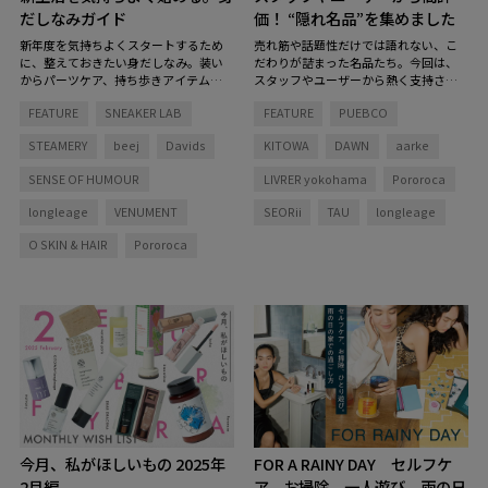
だしなみガイド
価！ “隠れ名品”を集めました
新年度を気持ちよくスタートするため
売れ筋や話題性だけでは語れない、こ
に、整えておきたい身だしなみ。装い
だわりが詰まった名品たち。今回は、
からパーツケア、持ち歩きアイテムま
スタッフやユーザーから熱く支持され
で。新生活に揃えておきたいアイテム
るアイテムを厳選。スタッフ3名が、リ
FEATURE
SNEAKER LAB
FEATURE
PUEBCO
を、カテゴリ別にご紹介します。
アルな使用感とともにプロダクトの魅
力を本音で語ります。
STEAMERY
beej
Davids
KITOWA
DAWN
aarke
SENSE OF HUMOUR
LIVRER yokohama
Pororoca
longleage
VENUMENT
SEORii
TAU
longleage
O SKIN & HAIR
Pororoca
今月、私がほしいもの 2025年
FOR A RAINY DAY
セルフケ
2月編
ア、お掃除、一人遊び。雨の日