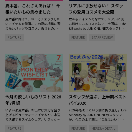
夏本番、これさえあれば！ 今
リアルに手放せない！ スタッ
狙いたいもの集めました
フの愛用コスメを大公開
夏本番に向けて、今こそチェックした
数あるアイテムのなかで、リアルに使
いアイテムを厳選。この夏の相棒に迎
い続けているコスメは？ 今回は、Life
えたいバッグやコスメ、香りもの、イ
&Beauty by JUN ONLINEスタッフ3名
ンテリアまで、見逃せないラインナッ
のコスメキャビネットの中を拝見。ス
FEATURE
FEATURE
STAFF REVIEW
プをご紹介します。
キンケアからヘアケアまで、毎日の定
番になっているお気に入りをご紹介し
ます。
今月の欲しいものリスト 2026
スタッフが選ぶ、上半期ベスト
年7月編
バイ2026
いよいよ夏本番。お出かけ気分を盛り
2026年もあっという間に折り返し。Life
上げるビューティーアイテムや、水辺
&Beauty by JUN ONLINEのスタッフ
で活躍するスイムウェア、リラックス
が、今年の上半期に「これはいい！」
タイムを彩る香りなど、この夏をもっ
と心から思った愛用品をピックアップ
FEATURE
FEATURE
HERE by DETAIL
と心地よく、自分らしく過ごすための
しました。