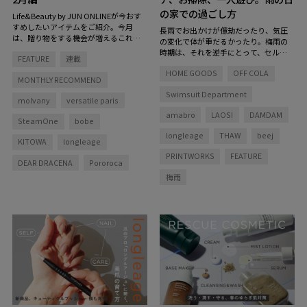
の家での過ごし方
Life&Beauty by JUN ONLINEが今おす
すめしたいアイテムをご紹介。今月
長雨でお出かけが億劫だったり、気圧
は、贈り物をする機会が増えるこれか
の変化で体が重だるかったり。梅雨の
らの時期に備えて、マークしておきた
時期は、それを逆手にとって、セルフ
FEATURE
連載
いアイテムを多数ピックアップ。バイ
ケアやお部屋の掃除、模様替えなど、
ヤーのコメントとともに新商品の魅力
HOME GOODS
OFF COLA
いつもはなかなかできないことを思い
MONTHLY RECOMMEND
をお伝えします。
きり楽しむ時間にするのも手。そんな
Swimsuit Department
お家時間をより充実させてくれるアイ
molvany
versatile paris
テムを集めてみました。
amabro
LAOSI
DAMDAM
SteamOne
bobe
longleage
THAW
beej
KITOWA
longleage
PRINTWORKS
FEATURE
DEAR DRACENA
Pororoca
梅雨