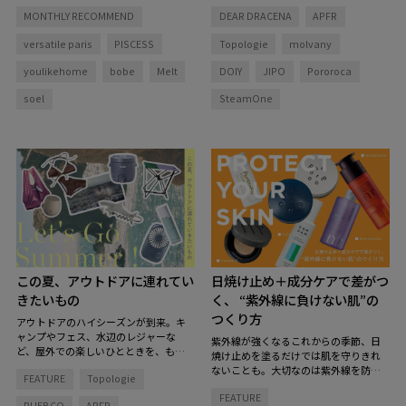
アイテムを集めました。
MONTHLY RECOMMEND
DEAR DRACENA
APFR
versatile paris
PISCESS
Topologie
molvany
youlikehome
bobe
Melt
DOIY
JIPO
Pororoca
soel
SteamOne
この夏、アウトドアに連れてい
日焼け止め＋成分ケアで差がつ
きたいもの
く、 “紫外線に負けない肌”の
つくり方
アウトドアのハイシーズンが到来。キ
ャンプやフェス、水辺のレジャーな
紫外線が強くなるこれからの季節、日
ど、屋外での楽しいひとときを、もっ
焼け止めを塗るだけでは肌を守りきれ
と快適で特別にしてくれるグッズを揃
ないことも。大切なのは紫外線を防ぐ
FEATURE
Topologie
えました。
とっておきのアイテムを持
こと、そして肌そのもののコンディシ
ち物リストに加えて、夏を楽しむ準備
FEATURE
ョンを整えること。
「紫外線をブロッ
PUEBCO
APFR