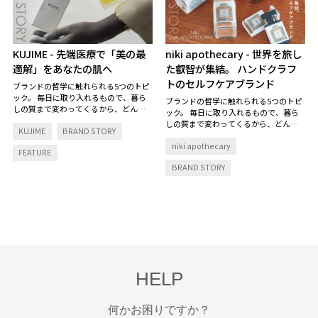
KUJIME
- 先端医療で「美の最
niki apothecary
- 世界を旅し
適解」をあなたの肌へ
た叡智が集結。 ハンドクラフ
トのセルフケアブランド
ブランドの哲学に触れられる5つのトピ
ック。
毎日に取り入れるもので、暮ら
ブランドの哲学に触れられる5つのトピ
しの質まで変わってくるから、どんな
ック。
毎日に取り入れるもので、暮ら
想いで生まれ、何にこだわっているの
しの質まで変わってくるから、どんな
KUJIME
BRAND STORY
か、そのストーリーにも耳を傾けた
想いで生まれ、何にこだわっているの
い。
niki apothecary
か、そのストーリーにも耳を傾けた
FEATURE
い。
BRAND STORY
HELP
何かお困りですか？