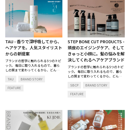
TAU
- 香りで深呼吸してから、
STEP BONE CUT PRODUCTS
-
ヘアケアを。人気スタイリスト
頭皮のエイジングケア、そして
からの新提案
きゅっと小顔に。髪の悩みを解
決してくれるヘアケアブランド
ブランドの哲学に触れられる5つのトピ
ック。
毎日に取り入れるもので、暮ら
ブランドの哲学に触れられる5つのトピ
しの質まで変わってくるから、どんな
ック。
毎日に取り入れるもので、暮ら
想いで生まれ、何にこだわっているの
しの質まで変わってくるから、どんな
TAU
BRAND STORY
か、そのストーリーにも耳を傾けた
想いで生まれ、何にこだわっているの
い。
SBCP
BRAND STORY
か、そのストーリーにも耳を傾けた
FEATURE
い。
FEATURE