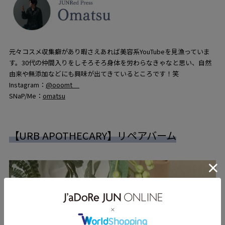
元々コスメ収集癖があり暇さえあれば美容系YouTubeを見漁っていま
す。30代の仲間入りをしそろそろ身体を労わらなきゃなと思い、自然
由来や無添加などにも興味が出てきているところです！笑
Instagram：
@ooomt__
SNaP/Me：
omatsu
【URB APOTHECARY】リペアバーム