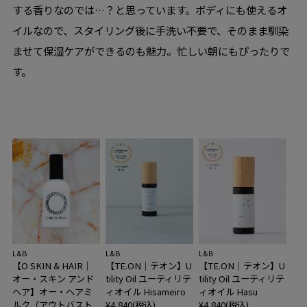
する香りなのでは…？と思っています。ボディにも使えるオ
イルなので、スタイリング後に手洗い不要で、そのまま馴染
ませて保湿ケアができるのも魅力。忙しい朝にもぴったりで
す。
L&B
L&B
L&B
【O SKIN & HAIR｜
【TE.ON｜テオン】U
【TE.ON｜テオン】U
オー・スキン アンド
tility Oil ユーティリテ
tility Oil ユーティリテ
ヘア】オー・ヘアミ
ィオイル Hisameiro
ィオイル Hasu
ルク（アウトバスト
¥4,840(税込)
¥4,840(税込)