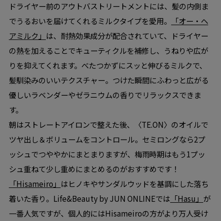
ドライヤー前のアウトバストリートメントには、髪の内側ま
でうるおいを届けてくれるミルクタイプを愛用。
「オー・ヘ
アミルク」
は、耐熱効果成分が配合されていて、ドライヤー
の熱を加えることでキューティクルを補修し、うねりや広が
りを抑えてくれます。べたつかずにスッと伸びるミルクで、
髪馴染みのいいテクスチャー。つけた瞬間にふわっと広がる
優しいラベンダーやゼラニウムの香りでリラックスできま
す。
朝はストレートアイロンで整えた後、〈TE.ON〉のオイルで
ツヤ出し＆ボリュームをコントロール。セミロングなら2プ
ッシュでつややかにまとまりますが、梅雨時期はもう1プッ
シュ重ねて少し重めにまとめるのがおすすめです！
「Hisameiro」
はヒノキやサンダルウッドを基調にした落ち
着いた香り。Life&Beauty by JUN ONLINEでは
「Hasu」
が
一番人気ですが、個人的にはHisameiroの方がより万人受け