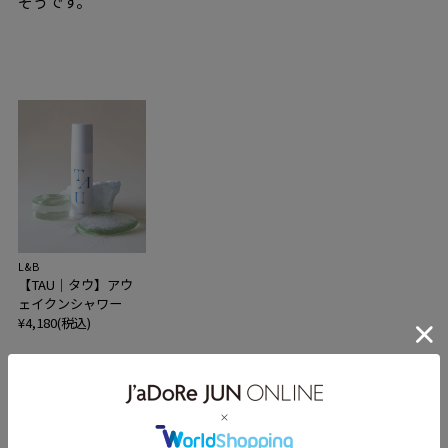
そうです。
L&B
【TAU｜タウ】アウ
ェイクンシャワー
¥4,180(税込)