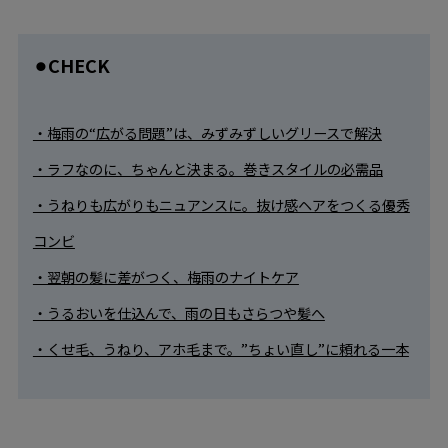
⚫︎CHECK
・梅雨の“広がる問題”は、みずみずしいグリースで解決
・ラフなのに、ちゃんと決まる。巻きスタイルの必需品
・うねりも広がりもニュアンスに。抜け感ヘアをつくる優秀
コンビ
・翌朝の髪に差がつく、梅雨のナイトケア
・うるおいを仕込んで、雨の日もさらつや髪へ
・くせ毛、うねり、アホ毛まで。”ちょい直し”に頼れる一本