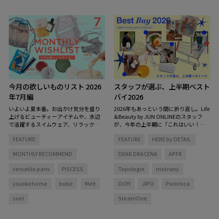
ます。
今月の欲しいものリスト 2026
スタッフが選ぶ、上半期ベスト
年7月編
バイ2026
いよいよ夏本番。お出かけ気分を盛り
2026年もあっという間に折り返し。Life
上げるビューティーアイテムや、水辺
&Beauty by JUN ONLINEのスタッフ
で活躍するスイムウェア、リラックス
が、今年の上半期に「これはいい！」
タイムを彩る香りなど、この夏をもっ
と心から思った愛用品をピックアップ
FEATURE
FEATURE
HERE by DETAIL
と心地よく、自分らしく過ごすための
しました。
アイテムを集めました。
MONTHLY RECOMMEND
DEAR DRACENA
APFR
versatile paris
PISCESS
Topologie
molvany
youlikehome
bobe
Melt
DOIY
JIPO
Pororoca
soel
SteamOne