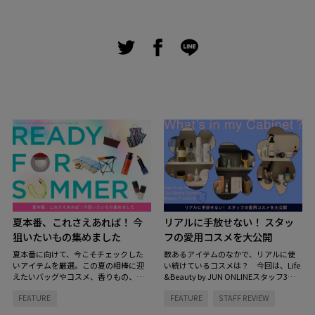
夏本番、これさえあれば！ 今
リアルに手放せない！ スタッ
狙いたいもの集めました
フの愛用コスメを大公開
夏本番に向けて、今こそチェックした
数あるアイテムのなかで、リアルに使
いアイテムを厳選。この夏の相棒に迎
い続けているコスメは？ 今回は、Life
えたいバッグやコスメ、香りもの、イ
&Beauty by JUN ONLINEスタッフ3名
ンテリアまで、見逃せないラインナッ
のコスメキャビネットの中を拝見。ス
FEATURE
FEATURE
STAFF REVIEW
プをご紹介します。
キンケアからヘアケアまで、毎日の定
番になっているお気に入りをご紹介し