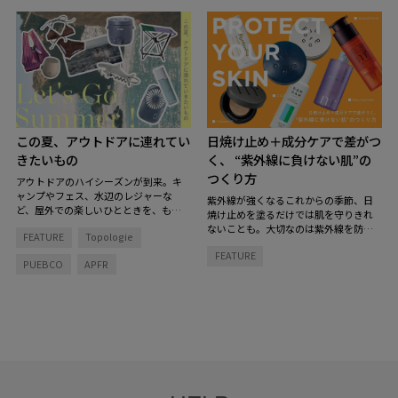
この夏、アウトドアに連れてい
日焼け止め＋成分ケアで差がつ
きたいもの
く、 “紫外線に負けない肌”の
つくり方
アウトドアのハイシーズンが到来。キ
ャンプやフェス、水辺のレジャーな
紫外線が強くなるこれからの季節、日
ど、屋外での楽しいひとときを、もっ
焼け止めを塗るだけでは肌を守りきれ
と快適で特別にしてくれるグッズを揃
ないことも。大切なのは紫外線を防ぐ
FEATURE
Topologie
えました。
とっておきのアイテムを持
こと、そして肌そのもののコンディシ
ち物リストに加えて、夏を楽しむ準備
FEATURE
ョンを整えること。
「紫外線をブロッ
PUEBCO
APFR
を！
クする肌支度」と「お疲れ肌をリセッ
トする回復タイム」のダブルのアプロ
ーチで、紫外線に負けない肌づくりを
始めてみませんか？