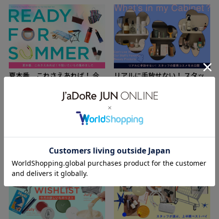
夏本番、これさえあれば！ 今
リアルに手放せない！ スタッ
狙いたいもの集めました
フの愛用コスメを大公開
夏本番に向けて、今こそチェックした
数あるアイテムのなかで、リアルに使
いアイテムを厳選。この夏の相棒に迎
い続けているコスメは？ 今回は、Life
えたいバッグやコスメ、香りもの、イ
&Beauty by JUN ONLINEスタッフ3名
ンテリアまで、見逃せないラインナッ
のコスメキャビネットの中を拝見。ス
FEATURE
FEATURE
STAFF REVIEW
プをご紹介します。
キンケアからヘアケアまで、毎日の定
番になっているお気に入りをご紹介し
ます。