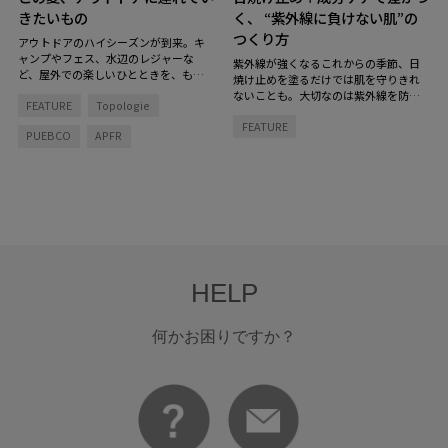
きたいもの
く、 “紫外線に負けない肌”の
つくり方
アウトドアのハイシーズンが到来。キ
ャンプやフェス、水辺のレジャーな
紫外線が強くなるこれからの季節、日
ど、屋外での楽しいひとときを、もっ
焼け止めを塗るだけでは肌を守りきれ
と快適で特別にしてくれるグッズを揃
ないことも。大切なのは紫外線を防ぐ
FEATURE
Topologie
えました。
とっておきのアイテムを持
こと、そして肌そのもののコンディシ
ち物リストに加えて、夏を楽しむ準備
FEATURE
ョンを整えること。
「紫外線をブロッ
PUEBCO
APFR
を！
クする肌支度」と「お疲れ肌をリセッ
トする回復タイム」のダブルのアプロ
ーチで、紫外線に負けない肌づくりを
始めてみませんか？
HELP
何かお困りですか？