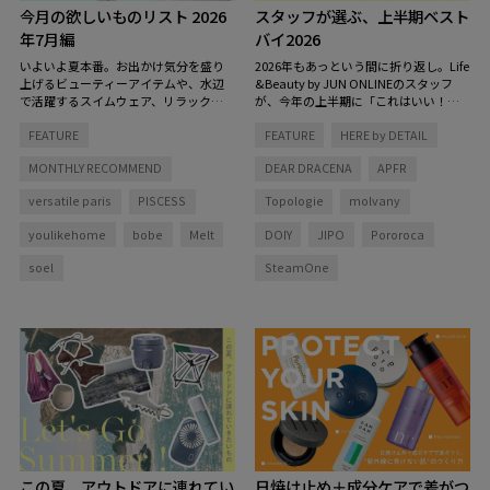
今月の欲しいものリスト 2026
スタッフが選ぶ、上半期ベスト
年7月編
バイ2026
いよいよ夏本番。お出かけ気分を盛り
2026年もあっという間に折り返し。Life
上げるビューティーアイテムや、水辺
&Beauty by JUN ONLINEのスタッフ
で活躍するスイムウェア、リラックス
が、今年の上半期に「これはいい！」
タイムを彩る香りなど、この夏をもっ
と心から思った愛用品をピックアップ
FEATURE
FEATURE
HERE by DETAIL
と心地よく、自分らしく過ごすための
しました。
アイテムを集めました。
MONTHLY RECOMMEND
DEAR DRACENA
APFR
versatile paris
PISCESS
Topologie
molvany
youlikehome
bobe
Melt
DOIY
JIPO
Pororoca
soel
SteamOne
この夏、アウトドアに連れてい
日焼け止め＋成分ケアで差がつ