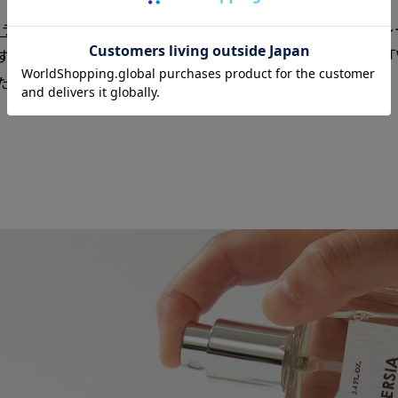
ランスストーン ルームスプレー」
が新登場。ルームスプレ
 香りは既存の「THE DAN」と「APTEΜIΣ」に加えて「
た甘くて心地よい香りです。