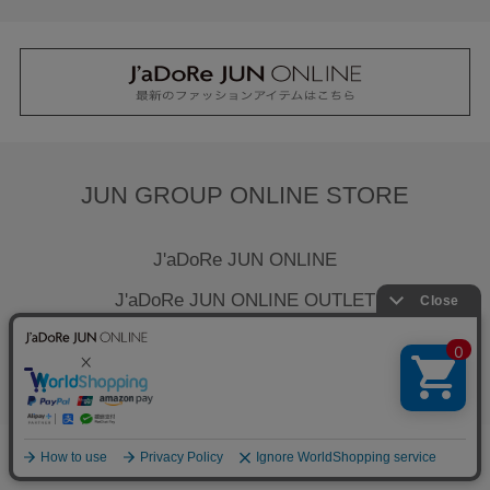
JUN GROUP ONLINE STORE
J'aDoRe JUN ONLINE
J'aDoRe JUN ONLINE OUTLET
Saturdays NYC WEB STORE
BIOTOP ONLINE STORE
wa-syu OFFICIAL ONLINE SHOP
0
お気に入り
カート