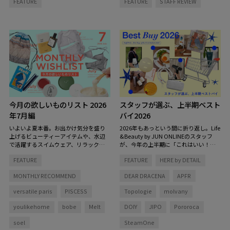
FEATURE
FEATURE
STAFF REVIEW
プをご紹介します。
キンケアからヘアケアまで、毎日の定
番になっているお気に入りをご紹介し
ます。
今月の欲しいものリスト 2026
スタッフが選ぶ、上半期ベスト
年7月編
バイ2026
いよいよ夏本番。お出かけ気分を盛り
2026年もあっという間に折り返し。Life
上げるビューティーアイテムや、水辺
&Beauty by JUN ONLINEのスタッフ
で活躍するスイムウェア、リラックス
が、今年の上半期に「これはいい！」
タイムを彩る香りなど、この夏をもっ
と心から思った愛用品をピックアップ
FEATURE
FEATURE
HERE by DETAIL
と心地よく、自分らしく過ごすための
しました。
アイテムを集めました。
MONTHLY RECOMMEND
DEAR DRACENA
APFR
versatile paris
PISCESS
Topologie
molvany
youlikehome
bobe
Melt
DOIY
JIPO
Pororoca
soel
SteamOne