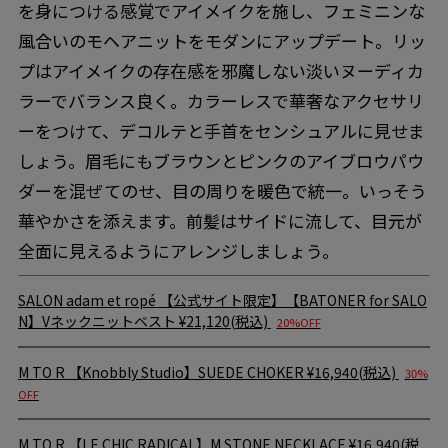
を身につける感覚でアイメイクを施し、フェミニンな
風合いのモヘアニットをモダンにアップデート。リッ
プはアイメイクの存在感を邪魔しない淡いヌーディカ
ラーでバランス良く。カラーレスで華奢なアクセサリ
ーをつけて、デコルテと手首をセンシュアルに見せま
しょう。眉毛にもブラウンとピンクのアイブロウパウ
ダーを混ぜてのせ、目の周りを暖色で統一。いっそう
華やかさを添えます。前髪はサイドに流して、目元が
全面に見えるようにアレンジしましょう。
SALON adam et ropé
【公式サイト限定】【BATONER for SALO
N】Vネックニットベスト
¥21,120(税込)
20%OFF
M TO R
【Knobbly Studio】SUEDE CHOKER
¥16,940(税込)
30%
OFF
M TO R
【LE CHIC RADICAL】M STONE NECKLACE
¥16,940(税