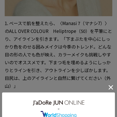
1. ベースで肌を整えたら、〈Manasi 7（マナシ7）〉
のALL OVER COLOUR Heliptrope（50）を平筆にと
り、アイラインを引きます。「下まぶたを中心にしっ
かり色をのせる囲みメイクは今季のトレンド。どんな
目の形の人でも色が映え、カラーメイクも挑戦しやす
いのでオススメです。下まつ毛を埋めるようにしっか
りとラインを引き、アウトラインを少しぼかします。
目尻は、上のアイラインと自然に繋げてください（外
山）」
2. アイメイクを強調するために、唇の赤みを抑えてい
きます。〈Manasi 7（マナシ7）〉ALL OVER COLOU