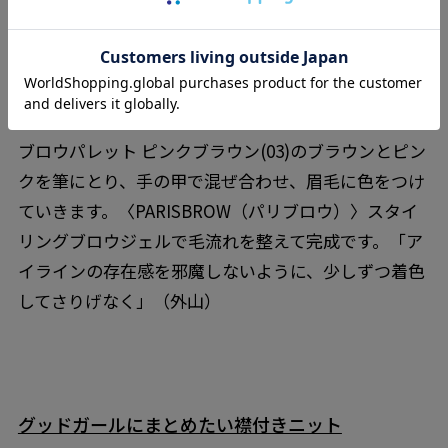
R Sisserou（52）を唇にのせてください。「指でラフ
に色を載せていくことで抜け感が出て、おしゃれなム
ードに仕上がります」（外山）
3.〈PARISBROW（パリブロウ）〉パーフェクトアイ&
ブロウパレット ピンクブラウン(03)のブラウンとピン
クを筆にとり、手の甲で混ぜ合わせ、眉毛に色をつけ
ていきます。〈PARISBROW（パリブロウ）〉スタイ
リングブロウジェルで毛流れを整えて完成です。「ア
イラインの存在感を邪魔しないように、少しずつ着色
してさりげなく」（外山）
グッドガールにまとめたい襟付きニット