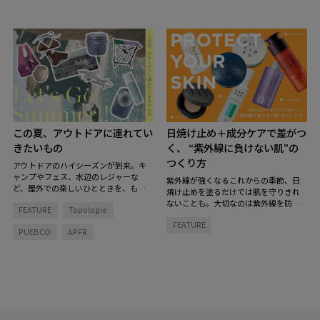
この夏、アウトドアに連れてい
日焼け止め＋成分ケアで差がつ
きたいもの
く、 “紫外線に負けない肌”の
つくり方
アウトドアのハイシーズンが到来。キ
ャンプやフェス、水辺のレジャーな
紫外線が強くなるこれからの季節、日
ど、屋外での楽しいひとときを、もっ
焼け止めを塗るだけでは肌を守りきれ
と快適で特別にしてくれるグッズを揃
ないことも。大切なのは紫外線を防ぐ
FEATURE
Topologie
えました。
とっておきのアイテムを持
こと、そして肌そのもののコンディシ
ち物リストに加えて、夏を楽しむ準備
FEATURE
ョンを整えること。
「紫外線をブロッ
PUEBCO
APFR
を！
クする肌支度」と「お疲れ肌をリセッ
トする回復タイム」のダブルのアプロ
ーチで、紫外線に負けない肌づくりを
始めてみませんか？