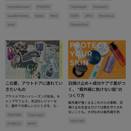
versatile paris
PISCESS
Topologie
molvany
youlikehome
bobe
Melt
DOIY
JIPO
Pororoca
soel
SteamOne
この夏、アウトドアに連れてい
日焼け止め＋成分ケアで差がつ
きたいもの
く、 “紫外線に負けない肌”の
つくり方
アウトドアのハイシーズンが到来。キ
ャンプやフェス、水辺のレジャーな
紫外線が強くなるこれからの季節、日
ど、屋外での楽しいひとときを、もっ
焼け止めを塗るだけでは肌を守りきれ
と快適で特別にしてくれるグッズを揃
ないことも。大切なのは紫外線を防ぐ
FEATURE
Topologie
えました。
とっておきのアイテムを持
こと、そして肌そのもののコンディシ
ち物リストに加えて、夏を楽しむ準備
FEATURE
ョンを整えること。
「紫外線をブロッ
PUEBCO
APFR
を！
クする肌支度」と「お疲れ肌をリセッ
トする回復タイム」のダブルのアプロ