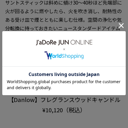
サントスティックは斜めに傾け30〜40秒ほど先端部に
火が回るように燃やしたら、火を吹き消し、耐熱性の
ある受け皿で煙とともに楽しむ仕様。空間の浄化や気
分転換に持っておきたいニュースタンダードアイテム
です。
my first item for Danlow
はじめに買うならこれがオススメ！
【Danlow】フレグランスウッドキャンドル
¥10,120（税込）