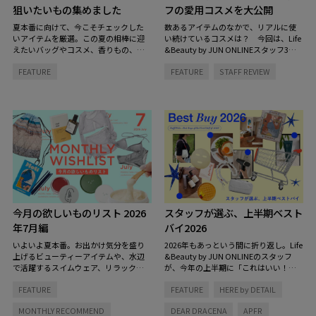
狙いたいもの集めました
フの愛用コスメを大公開
夏本番に向けて、今こそチェックした
数あるアイテムのなかで、リアルに使
いアイテムを厳選。この夏の相棒に迎
い続けているコスメは？ 今回は、Life
えたいバッグやコスメ、香りもの、イ
&Beauty by JUN ONLINEスタッフ3名
ンテリアまで、見逃せないラインナッ
のコスメキャビネットの中を拝見。ス
FEATURE
FEATURE
STAFF REVIEW
プをご紹介します。
キンケアからヘアケアまで、毎日の定
番になっているお気に入りをご紹介し
ます。
今月の欲しいものリスト 2026
スタッフが選ぶ、上半期ベスト
年7月編
バイ2026
いよいよ夏本番。お出かけ気分を盛り
2026年もあっという間に折り返し。Life
上げるビューティーアイテムや、水辺
&Beauty by JUN ONLINEのスタッフ
で活躍するスイムウェア、リラックス
が、今年の上半期に「これはいい！」
タイムを彩る香りなど、この夏をもっ
と心から思った愛用品をピックアップ
FEATURE
FEATURE
HERE by DETAIL
と心地よく、自分らしく過ごすための
しました。
アイテムを集めました。
MONTHLY RECOMMEND
DEAR DRACENA
APFR