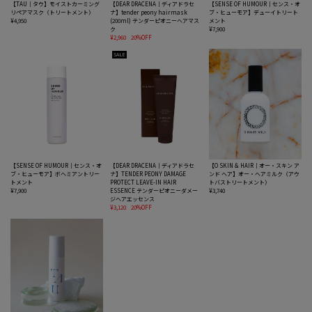
【TAU｜タウ】モイストカーミング
【DEAR DRACENA｜ディアドラセ
【SENSE OF HUMOUR｜センス・オ
リペアマスク（トリートメント）
ナ】tender peony hairmask
ブ・ヒューモア】デューイトリート
¥4,950
(200ml) テンダーピオニーヘアマス
メント
ク
¥7,900
¥2,960
20%OFF
SALE
【SENSE OF HUMOUR｜センス・オ
【DEAR DRACENA｜ディアドラセ
【O SKIN & HAIR｜オー・スキン ア
ブ・ヒューモア】ボヘミアントリー
ナ】TENDER PEONY DAMAGE
ンド ヘア】オー・ヘアミルク（アウ
トメント
PROTECT LEAVE-IN HAIR
トバストリートメント）
¥7,900
ESSENCE テンダーピオニーダメー
¥3,740
ジヘアエッセンス
¥3,120
20%OFF