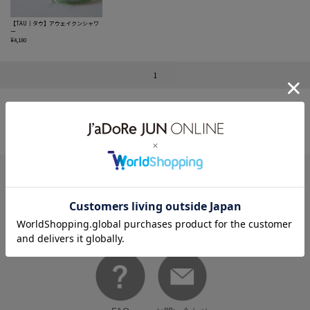
【TAU｜タウ】アウェイクンシャワ
ー
¥4,180
1
HELP
何かお困りですか？