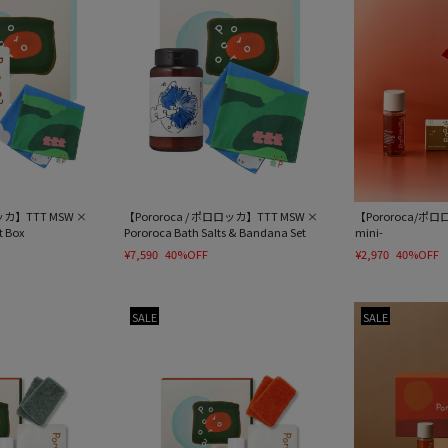
ロッカ】TTT MSW ×
【Pororoca / ポロロッカ】TTT MSW ×
【Pororoca/ポロロッ
t Box
Pororoca Bath Salts & Bandana Set
mini-
¥7,590
40%OFF
¥2,970
40%OFF
SALE
SALE