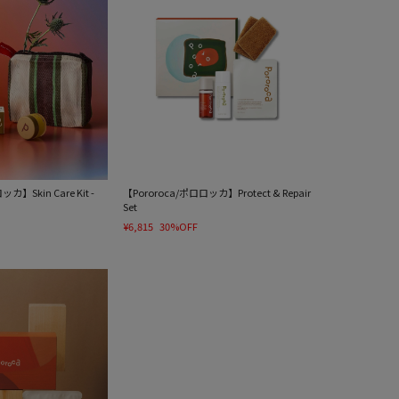
カ】Skin Care Kit -
【Pororoca/ポロロッカ】Protect & Repair
Set
¥6,815
30%OFF