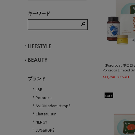
キーワード
LIFESTYLE
BEAUTY
【Pororoca / ポロ
Pororoca Limited Gif
¥11,550
30%OFF
ブランド
L&B
SALE
Pororoca
SALON adam et ropé
Chateau Jun
NERGY
JUN&ROPÉ