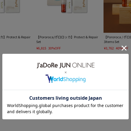
Protect & Repair
【Pororoca/ポロロッカ】Protect & Repair
【Pororoca / ポ
Set
3Items Set
¥6,815
30%OFF
¥3,762
40%OFF
1