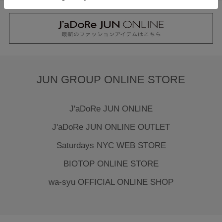
JUN GROUP ONLINE STORE
J'aDoRe JUN ONLINE
J'aDoRe JUN ONLINE OUTLET
Saturdays NYC WEB STORE
BIOTOP ONLINE STORE
wa-syu OFFICIAL ONLINE SHOP