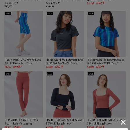
ルシェバック
ルシェバック
¥1,760
80%OFF
¥10,450
¥10,450
SALE
SALE
SALE
【skin wear】UV & 水陸両用 &保
【skin wear】UV & 水陸両用 & 保
【skin wear】UV & 水陸両用 & 保
湿 CREORAバイカーパンツ
湿 CREORAカップ付きTシャツ
湿 CREORAカップ付きTシャツ
¥1,760
80%OFF
¥2,090
80%OFF
¥2,090
80%OFF
SALE
SALE
SALE
【SPIRITUAL GANGSTER】Ada
【SPIRITUAL GANGSTER】SHAYLE
【SPIRITUAL GANGSTER】SHAYLE
Dream Tech 7/8 Legging
SEAMLESS長袖Tシャツ
SEAMLESS長袖Tシャツ
¥4,950
70%OFF
¥3,960
70%OFF
¥3,960
70%OFF