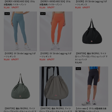
【NERGY×WIND AND SEA】UV＆
【NERGY×WIND AND SEA】UV＆
【VUORI】UV Stride Leggingスポ
水陸両用 バイカーパンツ
水陸両用 バイカーパンツ
ーツレギンス
¥3,300
70%OFF
¥3,300
70%OFF
¥6,600
60%OFF
SALE
SALE
【VUORI】UV Stride Leggingスポ
【VUORI】UV Stride Leggingスポ
【DANTON】撥水 RASPAIL マイク
ーツレギンス
ーツレギンス
ロリップナイロンマルシェバッグ マ
¥6,600
60%OFF
¥6,600
60%OFF
ルシェバック
¥10,450
SALE
【DANTON】撥水 RASPAIL マイク
【DANTON】撥水 RASPAIL マイク
【skin wear】UV & 水陸両用 &保
ロリップナイロンマルシェバッグ マ
ロリップナイロンマルシェバッグ マ
湿 CREORAバイカーパンツ