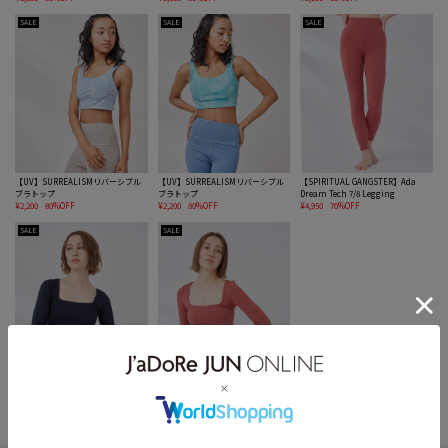
SALE
SALE
SALE
【UV】SURREALISMリバーシブル
【UV】SURREALISMリバーシブル
【SPIRITUAL GANGSTER】Ada
ブラトップ
ブラトップ
Dream Tech 7/8 Legging
¥2,200
80%OFF
¥2,200
80%OFF
¥4,950
70%OFF
SALE
SALE
【SPIRITUAL GANGSTER】SHAYLE
【SPIRITUAL GANGSTER】SHAYLE
SEAMLESS長袖Tシャツ
SEAMLESS長袖Tシャツ
¥3,960
70%OFF
¥3,960
70%OFF