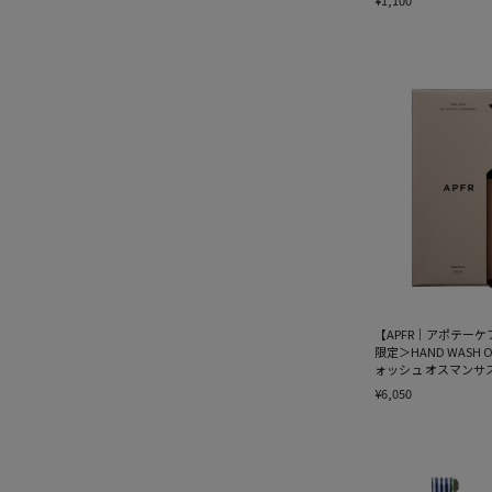
¥1,100
【APFR｜アポテー
限定＞HAND WASH 
ォッシュ オスマンサ
¥6,050