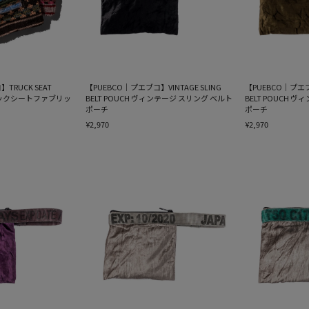
TRUCK SEAT
【PUEBCO｜プエブコ】VINTAGE SLING
【PUEBCO｜プエブコ
 トラックシートファブリッ
BELT POUCH ヴィンテージ スリング ベルト
BELT POUCH 
ポーチ
ポーチ
¥2,970
¥2,970