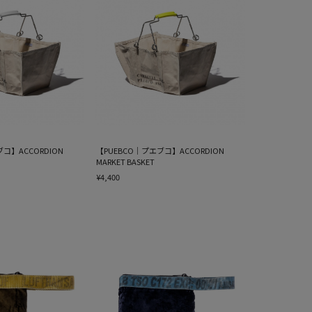
コ】ACCORDION
【PUEBCO｜プエブコ】ACCORDION
MARKET BASKET
¥4,400