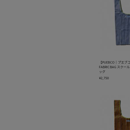
【PUEBCO｜プエブコ】
FABRIC BAG スク
ッグ
¥2,750