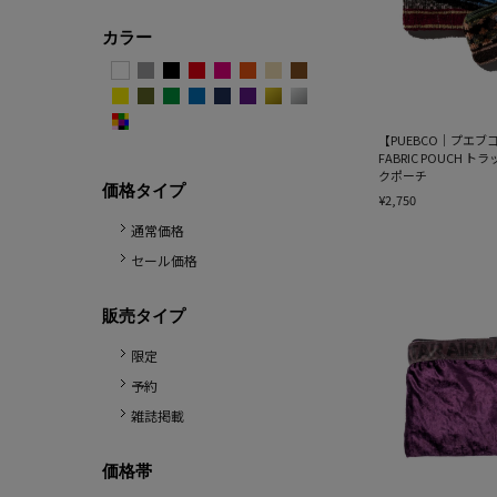
カラー
【PUEBCO｜プエブコ】
FABRIC POUCH
クポーチ
価格タイプ
¥2,750
通常価格
セール価格
販売タイプ
限定
予約
雑誌掲載
価格帯