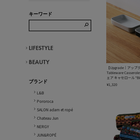
キーワード
LIFESTYLE
BEAUTY
【Upgrade｜アップグ
Tableware Casse
ェア キャセロール "Bl
ブランド
¥1,320
L&B
Pororoca
SALON adam et ropé
Chateau Jun
NERGY
JUN&ROPÉ