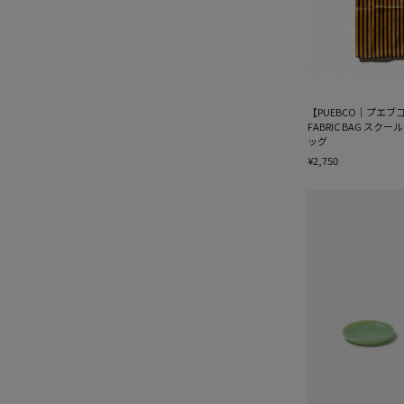
【PUEBCO｜プエブコ】
FABRIC BAG スク
ッグ
¥2,750