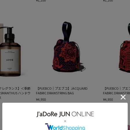
¥1,100
¥1,100
ケフレグランス】＜季節
【PUEBCO｜プエブコ】JACQUARD
【PUEBCO｜プエ
OSMANTHUS ハンドウ
FABRIC DRAWSTRING BAG
FABRIC DRAWSTR
ス
¥4,950
¥4,950