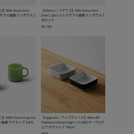
Milk Glass mini
【ideaco｜イデアコ】Milk Glass mini
ミルクガラス食器 ミニボウル 2
bowl / 2pcs ミルクガラス食器 ミニボウル 2
点セット
¥2,750
Milk Glass mug cup
【Upgrade｜アップグレード】Retro BC
ラス食器 マグカップ 2点セ
Tableware Bowl High レトロBCテーブルウ
ェア ボウルハイ "Blue"
¥880