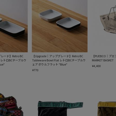
レード】Retro BC
【Upgrade｜アップグレード】Retro BC
【PUEBCO｜プエブ
role レトロBCテーブルウ
Tableware Bowl Flat レトロBCテーブルウ
MARKET BASKET
ue"
ェア ボウルフラット "Blue"
¥4,400
¥770