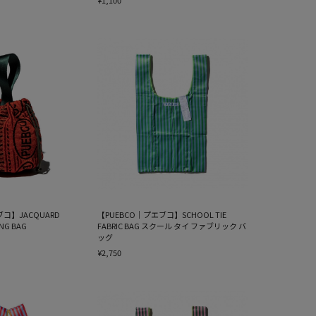
¥1,100
ブコ】JACQUARD
【PUEBCO｜プエブコ】SCHOOL TIE
ING BAG
FABRIC BAG スクール タイ ファブリック バ
ッグ
¥2,750