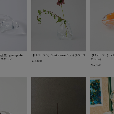
〉glass plate
【LAN｜ラン】Shake vase シェイクベース
【LAN｜ラン】color
ートスタンド
ストレイ
¥14,850
¥15,950