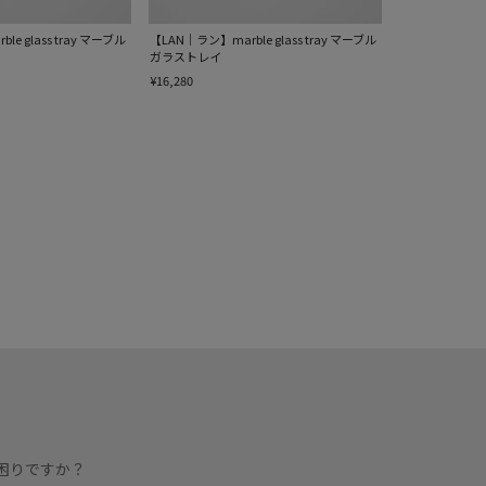
e glass tray マーブル
【LAN｜ラン】marble glass tray マーブル
ガラストレイ
¥16,280
困りですか？