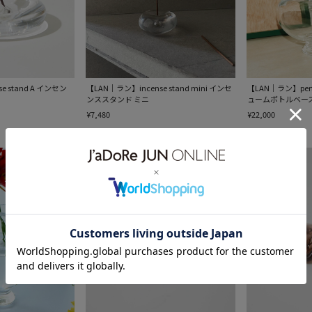
e stand A インセン
【LAN｜ラン】incense stand mini インセ
【LAN｜ラン】perfum
ンススタンド ミニ
ュームボトルベース
¥7,480
¥22,000