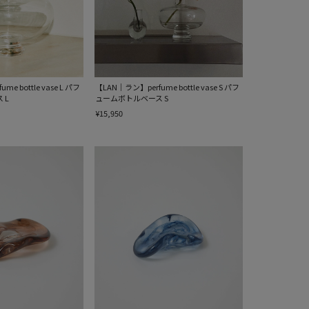
e bottle vase L パフ
【LAN｜ラン】perfume bottle vase S パフ
 L
ュームボトルベース S
¥15,950