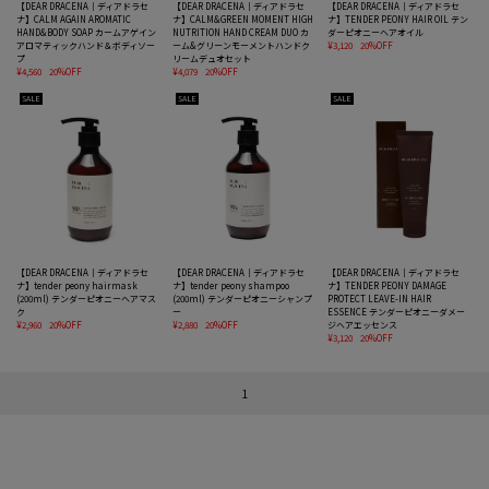
【DEAR DRACENA｜ディアドラセ
【DEAR DRACENA｜ディアドラセ
【DEAR DRACENA｜ディアドラセ
ナ】CALM AGAIN AROMATIC
ナ】CALM&GREEN MOMENT HIGH
ナ】TENDER PEONY HAIR OIL テン
HAND&BODY SOAP カームアゲイン
NUTRITION HAND CREAM DUO カ
ダーピオニーヘアオイル
アロマティックハンド＆ボディソー
ーム&グリーンモーメントハンドク
¥3,120
20%OFF
プ
リームデュオセット
¥4,560
20%OFF
¥4,079
20%OFF
SALE
SALE
SALE
【DEAR DRACENA｜ディアドラセ
【DEAR DRACENA｜ディアドラセ
【DEAR DRACENA｜ディアドラセ
ナ】tender peony hairmask
ナ】tender peony shampoo
ナ】TENDER PEONY DAMAGE
(200ml) テンダーピオニーヘアマス
(200ml) テンダーピオニーシャンプ
PROTECT LEAVE-IN HAIR
ク
ー
ESSENCE テンダーピオニーダメー
¥2,960
20%OFF
¥2,880
20%OFF
ジヘアエッセンス
¥3,120
20%OFF
1