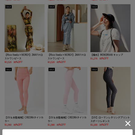
SALE
SALE
SALE
【Rico Ikeda×NERGY】2WAYドロ
【Rico Ikeda×NERGY】2WAYドロ
【撥水】MONDRIAN キャップ
ストワンピース
ストワンピース
¥1,276
80%OFF
¥3,520
80%OFF
¥3,520
80%OFF
SALE
SALE
SALE
【UV＆水陸両用】CREORAタイツカ
【UV＆水陸両用】CREORAタイツカ
【UV】ローマンレタリングプリント
ラー
ラー
スポーツレギンス
¥1,980
80%OFF
¥1,980
80%OFF
¥2,200
80%OFF
SALE
SALE