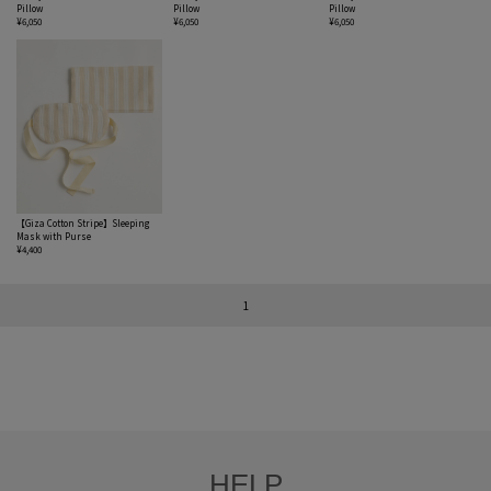
Pillow
Pillow
Pillow
¥6,050
¥6,050
¥6,050
【Giza Cotton Stripe】Sleeping
Mask with Purse
¥4,400
1
HELP