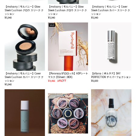
【molvany｜モルバニー】Glow
【molvany｜モルバニー】Glow
【molvany｜モルバニー】Cover
Sleek Cushion グロウ スリーク ク
Sleek Cushion グロウ スリーク ク
Sleek Cushion カバー スリーク ク
ッション
ッション
ッション
¥5,940
¥5,940
¥5,940
SALE
【molvany｜モルバニー】Cover
【Pororoca/ポロロッカ】ADPシート
【oltana｜オルタナ】DAY
Sleek Cushion カバー スリーク ク
マスク (5Sheet｜BOX)
PERFECTION デイパーフェクション
ッション
¥4,466
30%OFF
¥6,600
¥5,940