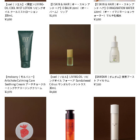
【soel｜ソエル】＜限定＞LIVING-
【O SKIN & HAIR｜オー・スキン ア
【O SKIN & HAIR｜オー・スキン ア
OIL COOL MIST LOTION リビングオ
ンド ヘア】O BALM 20ml （オー・
ンド ヘア】O IMAGINATION WATER
イル クールミストローション
バーム） リップ
120ml （オー・イマジネーションウ
100mL
¥2,970
ォーター）マルチ化粧水
¥3,850
¥3,850
【molvany｜モルバニー】
【soel｜ソエル】LIVING-OIL リビ
【DAMDAM｜ダムダム】抹茶ブース
Artichoke Calming Care
ングオイル フォーヘア Sandalwood
ト アイセラム
Soothing Cream アーチチョークカ
Citrus サンダルウッドシトラス
¥7,920
ーミングケアスージングクリーム
30mL
¥2,970
¥4,600