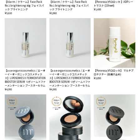
【klarm / クラーム】Face Pack
【klarm / クラーム】Face Pack
【Pororoca/ポロロッカ 】ADPシー
No.1 brightening 80g フェイスパ
No.1 brightening 40g フェイスパ
トマスク (1Sheet)
ック ブライトニング
ック ブライトニング
¥1,430
¥5,610
¥3,960
【a.o.e organiccosmetics / エーオ
【a.o.e organiccosmetics / エーオ
【Pororoca/ポロロッカ】 マルチプ
ーイーオーガニックコスメティク
ーイーオーガニックコスメティク
ロテクター (日焼け止め)
ス】LIPOSOMES X FERMENTATION
ス】LIPOSOMES X FERMENTATION
¥3,850
BOOSTER SERUM リポソーム×ファ
BOOSTER SERUM リポソーム×ファ
ーメンテーション ブースターセラム
ーメンテーション ブースターセラム
¥4,995
¥4,995