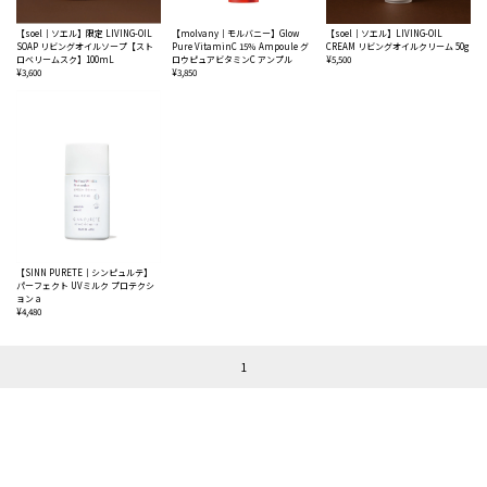
【soel｜ソエル】限定 LIVING-OIL
【molvany｜モルバニー】Glow
【soel｜ソエル】LIVING-OIL
SOAP リビングオイルソープ【スト
Pure VitaminC 15％ Ampoule グ
CREAM リビングオイルクリーム 50g
ロベリームスク】100mL
ロウピュアビタミンC アンプル
¥5,500
¥3,600
¥3,850
【SINN PURETE｜シンピュルテ】
パーフェクト UVミルク プロテクシ
ョン a
¥4,480
1