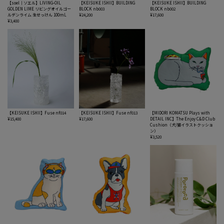
【soel｜ソエル】LIVING-OIL
【KEISUKE ISHII】BUILDING
【KEISUKE ISHII】BUILDING
GOLDEN LIME リビングオイルゴー
BLOCK nb003
BLOCK nb002
ルデンライム 生せっけん 100mL
¥24,200
¥17,600
¥3,400
【KEISUKE ISHII】Fuse nf014
【KEISUKE ISHII】Fuse nf013
【MIDORI KOMATSU Plays with
¥15,400
¥17,600
DETAIL INC】The Enjoy C&D Club
Cushion（犬/猫イラストクッショ
ン）
¥3,520