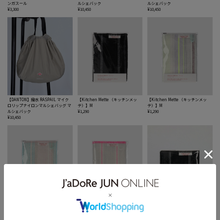
ンガスール
ルシェバック
ルシェバック
¥3,300
¥10,450
¥10,450
【DANTON】撥水 RASPAIL マイク
【Kitchen Mette （キッチンメッ
【Kitchen Mette （キッチンメッ
ロリップナイロンマルシェバッグ マ
テ）】M
テ）】M
ルシェバック
¥1,290
¥1,290
¥10,450
【Kitchen Mette （キッチンメッ
【Kitchen Mette （キッチンメッ
【Kitchen Mette （キッチンメッ
テ）】M
テ）】M
テ）】petit / 食器洗いクロス プチ
¥1,290
¥1,290
¥615