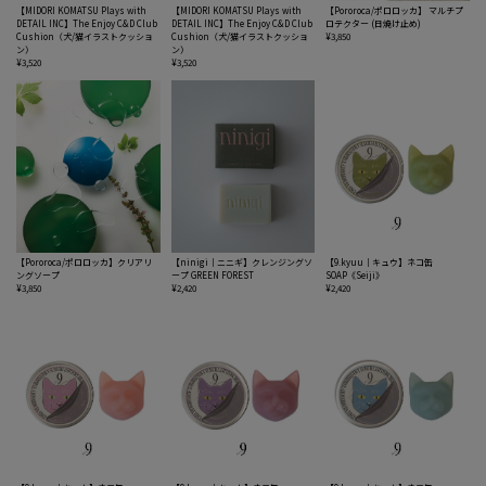
【MIDORI KOMATSU Plays with
【MIDORI KOMATSU Plays with
【Pororoca/ポロロッカ】 マルチプ
DETAIL INC】The Enjoy C&D Club
DETAIL INC】The Enjoy C&D Club
ロテクター (日焼け止め)
Cushion（犬/猫イラストクッショ
Cushion（犬/猫イラストクッショ
¥3,850
ン）
ン）
¥3,520
¥3,520
【Pororoca/ポロロッカ】クリアリ
【ninigi｜ニニギ】クレンジングソ
【9.kyuu｜キュウ】ネコ缶
ングソープ
ープ GREEN FOREST
SOAP《Seiji》
¥3,850
¥2,420
¥2,420