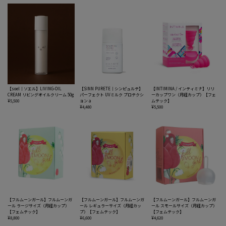
【soel｜ソエル】LIVING-OIL
【SINN PURETE｜シンピュルテ】
【INTIMINA / インティミナ】リリ
CREAM リビングオイルクリーム 50g
パーフェクト UVミルク プロテクシ
ーカップワン（月経カップ）【フェ
¥5,500
ョン a
ムテック】
¥4,480
¥5,500
【フルムーンガール】フルムーンガ
【フルムーンガール】フルムーンガ
【フルムーンガール】フルムーンガ
ール ラージサイズ（月経カップ）
ール レギュラーサイズ（月経カッ
ール スモールサイズ（月経カップ）
【フェムテック】
プ）【フェムテック】
【フェムテック】
¥8,800
¥6,600
¥4,620