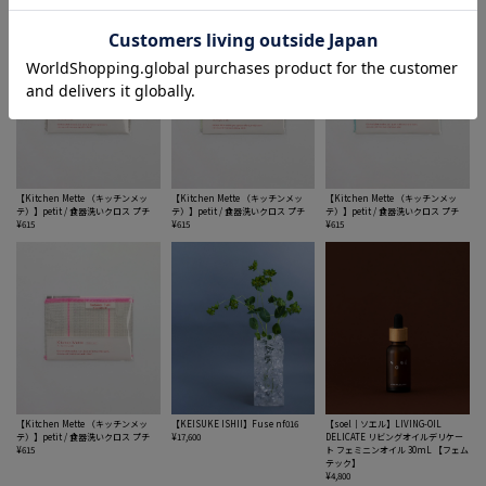
【Kitchen Mette （キッチンメッ
【Kitchen Mette （キッチンメッ
【Kitchen Mette （キッチンメッ
テ）】petit / 食器洗いクロス プチ
テ）】petit / 食器洗いクロス プチ
テ）】petit / 食器洗いクロス プチ
¥615
¥615
¥615
【Kitchen Mette （キッチンメッ
【KEISUKE ISHII】Fuse nf016
【soel｜ソエル】LIVING-OIL
テ）】petit / 食器洗いクロス プチ
¥17,600
DELICATE リビングオイルデリケー
¥615
ト フェミニンオイル 30mL 【フェム
テック】
¥4,800