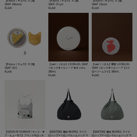
【9.kyuu｜キュウ】ネコ缶
【9.kyuu｜キュウ】ネコ缶
【9.kyuu｜キュウ】ネコ缶
SOAP《Momo》
SOAP《Fuji》
SOAP《Sora》
¥2,420
¥2,420
¥2,420
【9.kyuu｜キュウ】ネコ缶
【soel｜ソエル】LIVING-OIL SOAP
【soel｜ソエル】限定 LIVING-OIL
SOAP《Ki》
リビングオイルソープ 生せっけん
SOAP リビングオイルソープ【スト
¥2,420
100mL
ロベリームスク】100mL
¥3,400
¥3,600
【SENSE OF HUMOUR｜センス・オ
【DANTON】撥水 RASPAIL マイク
【DANTON】撥水 RASPAIL マイク
ブ・ヒューモア】ブランクモロッカ
ロリップナイロンマルシェバッグ マ
ロリップナイロンマルシェバッグ マ