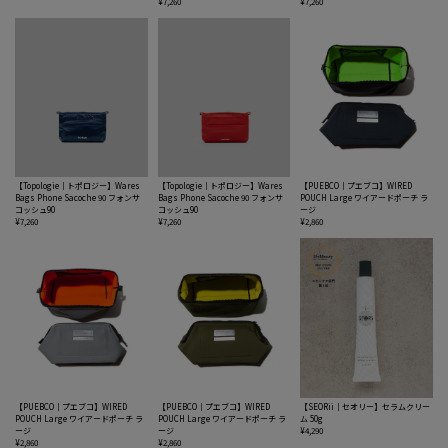
¥7,260
¥7,260
【Topologie｜トポロジー】Wares
【Topologie｜トポロジー】Wares
【PUEBCO｜プエブコ】WIRED
Bags Phone Sacoche 90 フォンサ
Bags Phone Sacoche 90 フォンサ
POUCH Large ワイアードポーチ ラ
コッシュ90
コッシュ90
ージ
¥7,260
¥7,260
¥2,860
【PUEBCO｜プエブコ】WIRED
【PUEBCO｜プエブコ】WIRED
【SEORii｜セオリー】セラムクリー
POUCH Large ワイアードポーチ ラ
POUCH Large ワイアードポーチ ラ
ム 50g
ージ
ージ
¥4,290
¥2,860
¥2,860