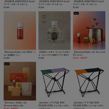
【PUEBCO】WIRED POUCH Small
【PUEBCO】WIRED POUCH Small
【PUEBCO】WIRED POUCH Small
ワイアードポーチ スモール
ワイアードポーチ スモール
ワイアードポーチ スモール
¥2,420
¥2,420
¥2,420
SALE
【Pororoca/ポロロッカ】ADPローシ
【SEORii｜セオリー】ピニアルオイ
【Pororoca/ポロロッカ】Skin Care
ョン(化粧水)-ミニ-
ル（コンパクト中栓タイプ）60ml
Kit -mini-
¥1,980
¥3,960
¥2,970
40%OFF
SALE
【Pororoca / ポロロッカ】
【amabro｜アマブロ】MINI
【amabro｜アマブロ】MINI
Skincare 3Items Set
FOLDING STOOL ミニフォールディ
FOLDING STOOL ミニフォールディ
¥3,762
40%OFF
ングスツール
ングスツール