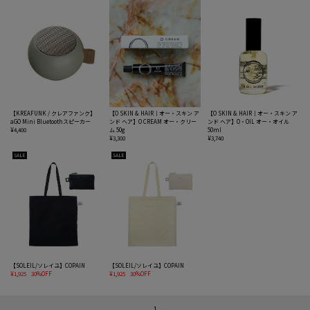
【KREAFUNK / クレアファンク】
【O SKIN & HAIR｜オー・スキン ア
【O SKIN & HAIR｜オー・スキン ア
aGO Mini Bluetoothスピーカー
ンド ヘア】O CREAM オー・クリー
ンド ヘア】O・OIL オー・オイル
¥4,400
ム 50g
50ml
¥3,300
¥3,740
SALE
SALE
【SOLEIL/ソレイユ】COPAIN
【SOLEIL/ソレイユ】COPAIN
¥1,925
30%OFF
¥1,925
30%OFF
1