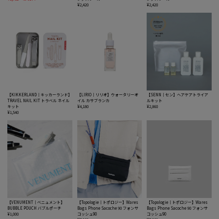
¥2,420
¥2,420
【KIKKERLAND｜キッカーランド】
【LIRIO｜リリオ】ウォータリーオ
【SENN｜セン】ヘアケアトライア
TRAVEL NAIL KIT トラベル ネイル
イル カサブランカ
ルキット
キット
¥4,180
¥2,860
¥1,540
【VENUMENT｜ベニュメント】
【Topologie｜トポロジー】Wares
【Topologie｜トポロジー】Wares
BUBBLE POUCH バブルポーチ
Bags Phone Sacoche 90 フォンサ
Bags Phone Sacoche 90 フォンサ
¥1,000
コッシュ90
コッシュ90