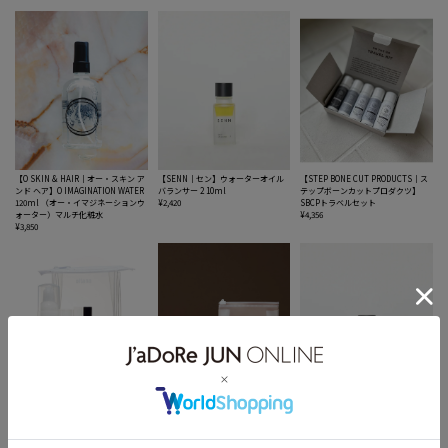
【O SKIN & HAIR｜オー・スキン ア
【SENN｜セン】ウォーターオイル
【STEP BONE CUT PRODUCTS｜ス
ンド ヘア】O IMAGINATION WATER
バランサー 2 10ml
テップボーンカットプロダクツ】
120ml （オー・イマジネーションウ
¥2,420
SBCPトラベルセット
ォーター）マルチ化粧水
¥4,356
¥3,850
【oltana｜オルタナ】SKIN-
【soel｜ソエル】ヘアケアシリーズ
【SENN｜セン】ウォーターオイル
MEDITATION トラベルキット
トライアルキット
バランサー 3 10ml
¥6,050
¥4,800
¥2,420