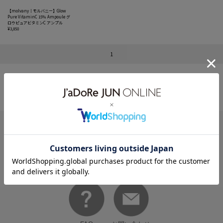
【molvany｜モルバニー】Glow
Pure VitaminC 15％ Ampoule グ
ロウピュアビタミンC アンプル
¥3,850
1
HELP
何かお困りですか？