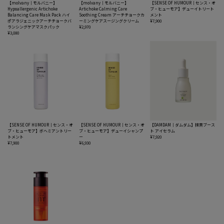
【molvany｜モルバニー】
【molvany｜モルバニー】
【SENSE OF HUMOUR｜センス・オ
Hypoallergenic Artichoke
Artichoke Calming Care
ブ・ヒューモア】デューイトリート
Balancing Care Mask Pack ハイ
Soothing Cream アーチチョークカ
メント
ポアラジェニックアーチチョークバ
ーミングケアスージングクリーム
¥7,900
ランシングケアマスクパック
¥2,970
¥3,080
【SENSE OF HUMOUR｜センス・オ
【SENSE OF HUMOUR｜センス・オ
【DAMDAM｜ダムダム】抹茶ブース
ブ・ヒューモア】ボヘミアントリー
ブ・ヒューモア】デューイシャンプ
ト アイセラム
トメント
ー
¥7,920
¥7,900
¥6,930