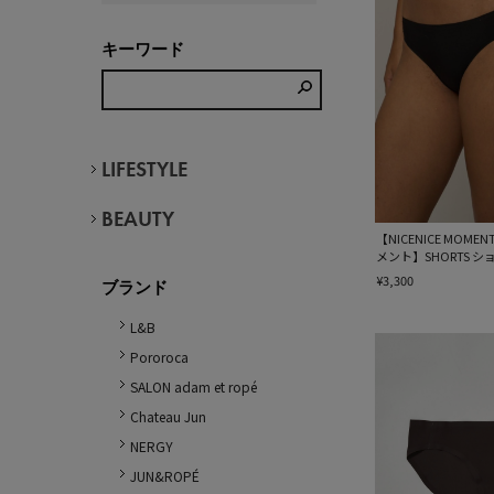
キーワード
LIFESTYLE
BEAUTY
【NICENICE MO
メント】SHORTS シ
¥3,300
ブランド
L&B
Pororoca
SALON adam et ropé
Chateau Jun
NERGY
JUN&ROPÉ