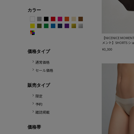
カラー
【NICENICE MO
メント】SHORTS シ
¥3,300
価格タイプ
通常価格
セール価格
販売タイプ
限定
予約
雑誌掲載
価格帯