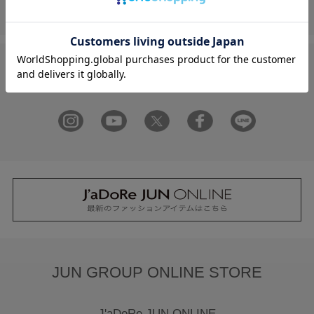
FOLLOW US ON
JUN GROUP ONLINE STORE
J'aDoRe JUN ONLINE