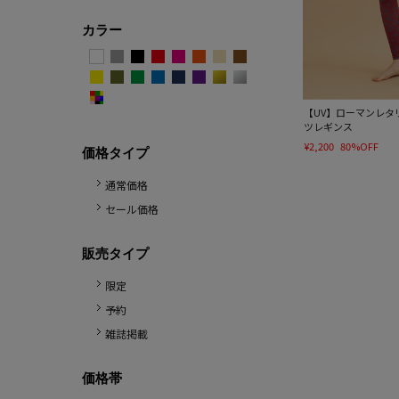
カラー
【UV】ローマンレタ
ツレギンス
¥2,200
80%OFF
価格タイプ
通常価格
セール価格
販売タイプ
限定
予約
雑誌掲載
価格帯