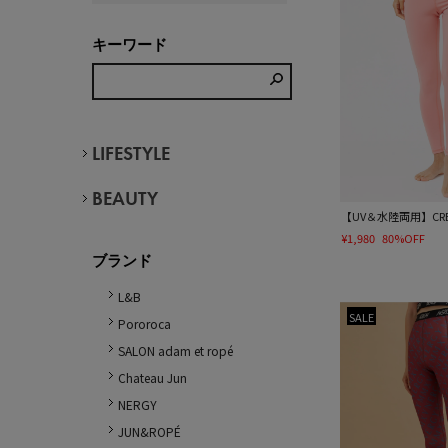
キーワード
LIFESTYLE
BEAUTY
【UV＆水陸両用】CR
¥1,980
80%OFF
ブランド
L&B
SALE
Pororoca
SALON adam et ropé
Chateau Jun
NERGY
JUN&ROPÉ