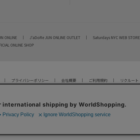
UN ONLINE
J'aDoRe JUN ONLINE OUTLET
Saturdays NYC WEB STOR
FICIAL ONLINE SHOP
プライバシーポリシー
会社概要
ご利用規約
リクルート
YOU ARE CULTURE.
© JUN CO.,LTD. ALL RIGHTS RESERVED.