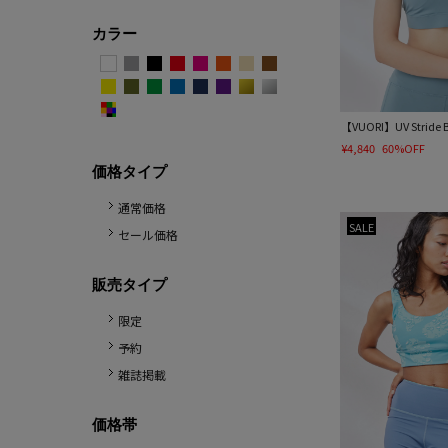
カラー
【VUORI】UV Strid
¥4,840
60%OFF
価格タイプ
通常価格
SALE
セール価格
販売タイプ
限定
予約
雑誌掲載
価格帯