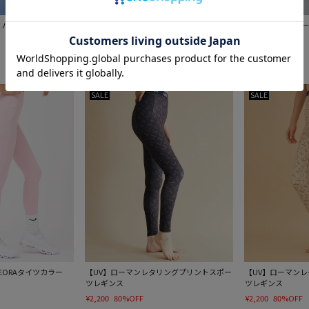
SMリバーシブルブラトッ
【SPIRITUAL GANGSTER】Ada Dream
【eume / イウ
Tech 7/8 Legging
¥8,900
¥4,950
70%OFF
SALE
SALE
EORAタイツカラー
【UV】ローマンレタリングプリントスポー
【UV】ローマン
ツレギンス
ツレギンス
¥2,200
80%OFF
¥2,200
80%OFF