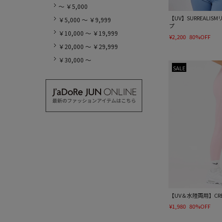
～ ￥5,000
【UV】SURREALI
￥5,000 ～ ￥9,999
プ
￥10,000 ～ ￥19,999
¥2,200
80%OFF
￥20,000 ～ ￥29,999
￥30,000 ～
SALE
【UV＆水陸両用】CR
¥1,980
80%OFF