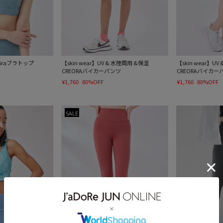
e Braブラトップ
【skin wear】UV & 水陸両用 &保湿
【skin wear】U
CREORAバイカーパンツ
CREORAバイカー
¥1,760
80%OFF
¥1,760
80%OFF
SALE