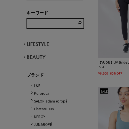
キーワード
LIFESTYLE
BEAUTY
【VUORI】UV Strid
ンス
¥6,600
60%OFF
ブランド
L&B
SALE
Pororoca
SALON adam et ropé
Chateau Jun
NERGY
JUN&ROPÉ