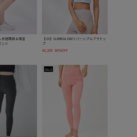
V & 水陸両用 &保湿
【UV】SURREALISMリバーシブルブラトッ
パンツ
プ
¥2,200
80%OFF
SALE