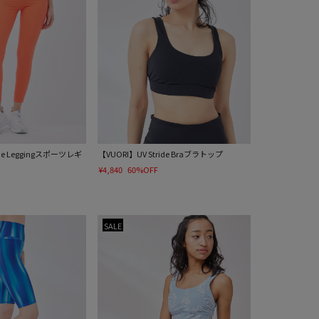
ide Leggingスポーツレギ
【VUORI】UV Stride Braブラトップ
¥4,840
60%OFF
SALE