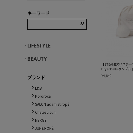
キーワード
LIFESTYLE
BEAUTY
【STEAMERY / スチ
Dryer Balls タ
¥4,840
ブランド
L&B
Pororoca
SALON adam et ropé
Chateau Jun
NERGY
JUN&ROPÉ