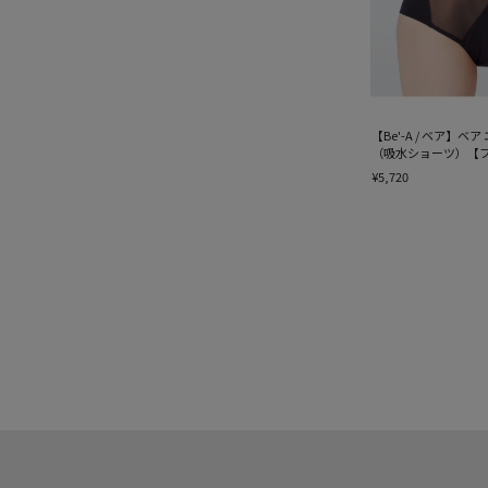
【Be'-A / ベア】ベ
（吸水ショーツ）【
¥5,720