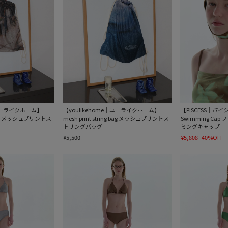
｜ユーライクホーム】
【youlikehome｜ユーライクホーム】
【PISCESS｜パイシス
ng bag メッシュプリントス
mesh print string bag メッシュプリントス
Swimming Ca
トリングバッグ
ミングキャップ
¥5,500
¥5,808
40%OFF