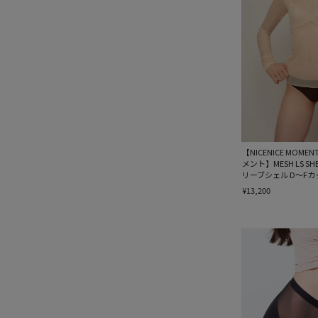
【NICENICE MO
メント】MESH LS S
リーブシェル D〜Fカ
¥13,200