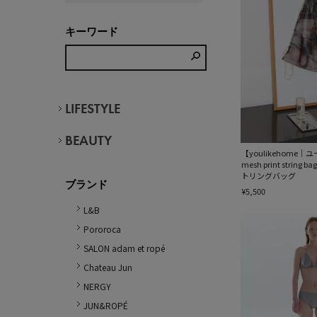
キーワード
LIFESTYLE
BEAUTY
【youlikehome
mesh print stri
トリングバッグ
ブランド
¥5,500
L&B
Pororoca
SALON adam et ropé
Chateau Jun
NERGY
JUN&ROPÉ