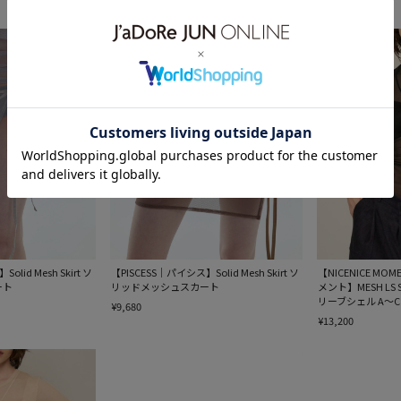
¥5,500
¥5,500
lid Mesh Skirt ソ
【PISCESS｜パイシス】Solid Mesh Skirt ソ
【NICENICE M
ート
リッドメッシュスカート
メント】MESH LS
リーブシェル A〜
¥9,680
¥13,200