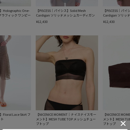
olographic One-
【PISCESS｜パイシス】Solid Mesh
【PISCESS｜パイシ
 ホログラフィック ワンピー
Cardigan ソリッドメッシュカーディガン
Cardigan ソ
¥12,430
¥12,430
oral Lace Skirt フ
【NICENICE MOMENT｜ナイスナイスモー
【NICENICE M
ート
メント】MESH TUBE TOP メッシュチュー
メント】MESH TU
ブトップ
ブトップ