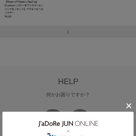
【Power of Flowers Healing
Essence｜パワーオブフラワーヒー
リングエッセンス】ママ＆ベビーエ
リクサー
¥4,181
1
HELP
何かお困りですか？
FAQ
お問い合わせ