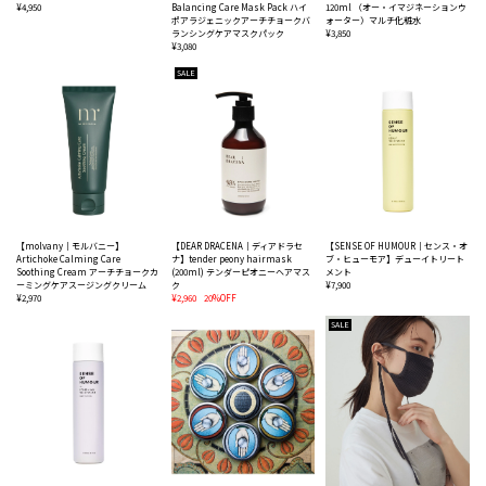
¥4,950
Balancing Care Mask Pack ハイ
120ml （オー・イマジネーションウ
ポアラジェニックアーチチョークバ
ォーター）マルチ化粧水
ランシングケアマスクパック
¥3,850
¥3,080
SALE
【molvany｜モルバニー】
【DEAR DRACENA｜ディアドラセ
【SENSE OF HUMOUR｜センス・オ
Artichoke Calming Care
ナ】tender peony hairmask
ブ・ヒューモア】デューイトリート
Soothing Cream アーチチョークカ
(200ml) テンダーピオニーヘアマス
メント
ーミングケアスージングクリーム
ク
¥7,900
¥2,970
¥2,960
20%OFF
SALE