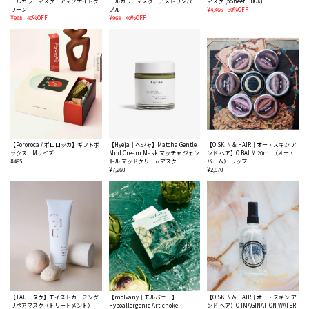
ールカラーマスク アマゾナイトグ
ールカラーマスク アメトリンパー
マスク (5Sheet｜BOX)
リーン
プル
¥4,466
30%OFF
¥968
40%OFF
¥968
40%OFF
【Pororoca / ポロロッカ】ギフトボ
【Hyeja｜ヘジャ】Matcha Gentle
【O SKIN & HAIR｜オー・スキン ア
ックス Mサイズ
Mud Cream Mask マッチャ ジェン
ンド ヘア】O BALM 20ml （オー・
¥495
トル マッドクリームマスク
バーム） リップ
¥7,260
¥2,970
【TAU｜タウ】モイストカーミング
【molvany｜モルバニー】
【O SKIN & HAIR｜オー・スキン ア
リペアマスク（トリートメント）
Hypoallergenic Artichoke
ンド ヘア】O IMAGINATION WATER