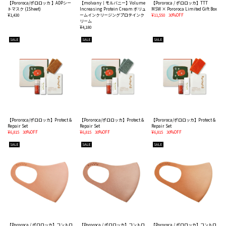
【Pororoca/ポロロッカ 】ADPシー
【molvany｜モルバニー】Volume
【Pororoca / ポロロッカ】TTT
トマスク (1Sheet)
Increasing Protein Cream ボリュ
MSW × Pororoca Limited Gift Box
¥1,430
ームインクリージングプロテインク
¥11,550
30%OFF
リーム
¥4,180
SALE
SALE
SALE
【Pororoca/ポロロッカ】Protect &
【Pororoca/ポロロッカ】Protect &
【Pororoca/ポロロッカ】Protect &
Repair Set
Repair Set
Repair Set
¥6,815
30%OFF
¥6,815
30%OFF
¥6,815
30%OFF
SALE
SALE
SALE
【Pororoca / ポロロッカ】コントロ
【Pororoca / ポロロッカ】コントロ
【Pororoca / ポロロッカ】コントロ