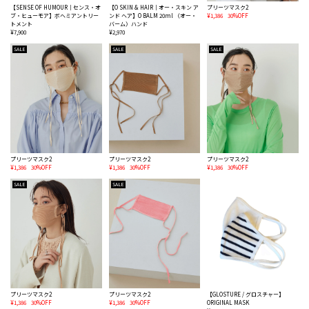
【SENSE OF HUMOUR｜センス・オ
【O SKIN & HAIR｜オー・スキン ア
プリーツマスク2
ブ・ヒューモア】ボヘミアントリー
ンド ヘア】O BALM 20ml （オー・
¥1,386
30%OFF
トメント
バーム）ハンド
¥7,900
¥2,970
SALE
SALE
SALE
プリーツマスク2
プリーツマスク2
プリーツマスク2
¥1,386
30%OFF
¥1,386
30%OFF
¥1,386
30%OFF
SALE
SALE
プリーツマスク2
プリーツマスク2
【GLOSTURE / グロスチャー】
¥1,386
30%OFF
¥1,386
30%OFF
ORIGINAL MASK