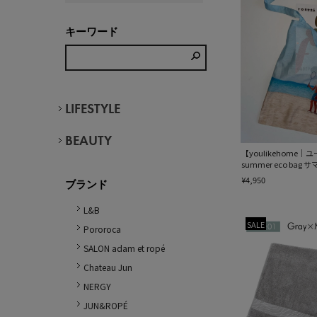
キーワード
LIFESTYLE
BEAUTY
【youlikehome
summer eco ba
¥4,950
ブランド
L&B
SALE
Pororoca
SALON adam et ropé
Chateau Jun
NERGY
JUN&ROPÉ